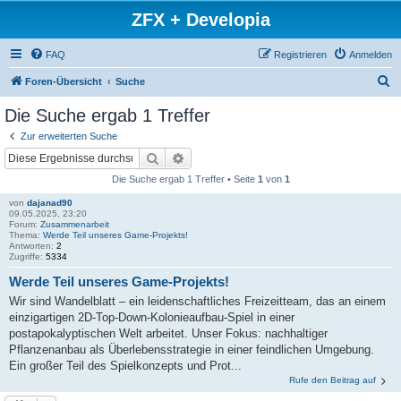
ZFX + Developia
FAQ
Registrieren
Anmelden
S
Foren-Übersicht
Suche
u
Die Suche ergab 1 Treffer
c
Zur erweiterten Suche
h
Suche
Erweiterte Suche
e
Die Suche ergab 1 Treffer • Seite
1
von
1
von
dajanad90
09.05.2025, 23:20
Forum:
Zusammenarbeit
Thema:
Werde Teil unseres Game-Projekts!
Antworten:
2
Zugriffe:
5334
Werde Teil unseres Game-Projekts!
Wir sind Wandelblatt – ein leidenschaftliches Freizeitteam, das an einem
einzigartigen 2D-Top-Down-Kolonieaufbau-Spiel in einer
postapokalyptischen Welt arbeitet. Unser Fokus: nachhaltiger
Pflanzenanbau als Überlebensstrategie in einer feindlichen Umgebung.
Ein großer Teil des Spielkonzepts und Prot...
Rufe den Beitrag auf