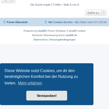
Die Suche ergab 3 Treffer • Seite
1
von
1
Gehe zu
Foren-Übersicht
Alle Cookies löschen
Alle Zeiten sind
UTC+02:00
Powered by
phpBB
® Forum Software © phpBB Limited
Deutsche Übersetzung durch
phpBB.de
Datenschutz
|
Nutzungsbedingungen
Diese Website nutzt Cookies, um dir den
bestmöglichen Komfort bei der Nutzung zu
bieten.
Mehr erfahren
Verstanden!