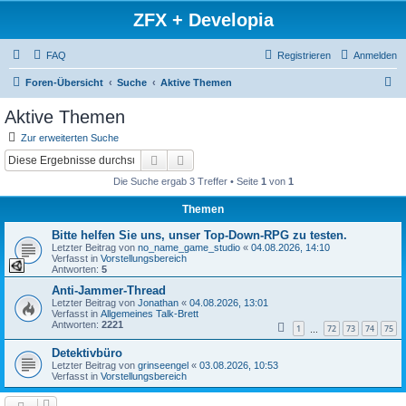
ZFX + Developia
FAQ
Registrieren
Anmelden
S
Foren-Übersicht
Suche
Aktive Themen
u
Aktive Themen
c
Zur erweiterten Suche
h
Suche
Erweiterte Suche
e
Die Suche ergab 3 Treffer • Seite
1
von
1
Themen
Bitte helfen Sie uns, unser Top-Down-RPG zu testen.
Letzter Beitrag von
no_name_game_studio
«
04.08.2026, 14:10
Verfasst in
Vorstellungsbereich
Antworten:
5
Anti-Jammer-Thread
Letzter Beitrag von
Jonathan
«
04.08.2026, 13:01
Verfasst in
Allgemeines Talk-Brett
Antworten:
2221
1
72
73
74
75
…
Detektivbüro
Letzter Beitrag von
grinseengel
«
03.08.2026, 10:53
Verfasst in
Vorstellungsbereich