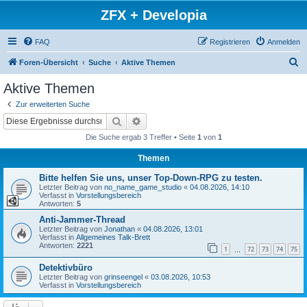
ZFX + Developia
FAQ
Registrieren
Anmelden
S
Foren-Übersicht
Suche
Aktive Themen
u
Aktive Themen
c
Zur erweiterten Suche
h
Suche
Erweiterte Suche
e
Die Suche ergab 3 Treffer • Seite
1
von
1
Themen
Bitte helfen Sie uns, unser Top-Down-RPG zu testen.
Letzter Beitrag von
no_name_game_studio
«
04.08.2026, 14:10
Verfasst in
Vorstellungsbereich
Antworten:
5
Anti-Jammer-Thread
Letzter Beitrag von
Jonathan
«
04.08.2026, 13:01
Verfasst in
Allgemeines Talk-Brett
Antworten:
2221
1
72
73
74
75
…
Detektivbüro
Letzter Beitrag von
grinseengel
«
03.08.2026, 10:53
Verfasst in
Vorstellungsbereich