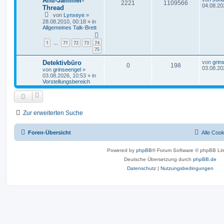
Anti-Jammer-
2221
1109566
04.08.20
Thread
von
Lynxeye
»
28.08.2010, 00:18
» in
Allgemeines Talk-Brett
1
71
72
73
74
…
75
Detektivbüro
von
grin
0
198
03.08.20
von
grinseengel
»
03.08.2026, 10:53
» in
Vorstellungsbereich
Zur erweiterten Suche
Foren-Übersicht
Alle Coo
Powered by
phpBB
® Forum Software © phpBB Lim
Deutsche Übersetzung durch
phpBB.de
Datenschutz
|
Nutzungsbedingungen