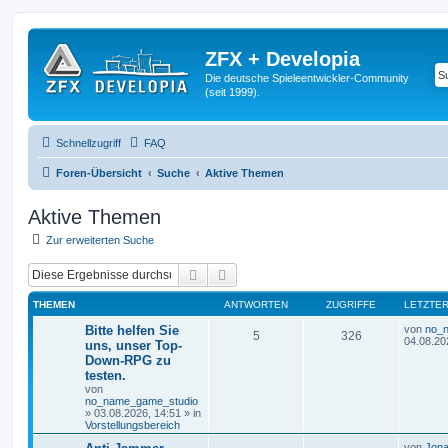
ZFX + Developia
Die deutsche Spieleentwickler-Community
(seit 1999).
Schnellzugriff
FAQ
Foren-Übersicht
Suche
Aktive Themen
Aktive Themen
Zur erweiterten Suche
Suche
Erweiterte Suche
THEMEN
ANTWORTEN
ZUGRIFFE
LETZTER
Bitte helfen Sie
von
no_
5
326
04.08.20
uns, unser Top-
Down-RPG zu
testen.
von
no_name_game_studio
»
03.08.2026, 14:51
» in
Vorstellungsbereich
von
Jona