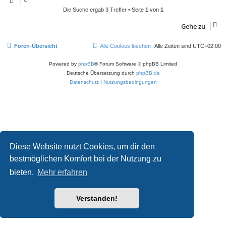
Die Suche ergab 3 Treffer • Seite
1
von
1
Gehe zu
Foren-Übersicht
Alle Cookies löschen
Alle Zeiten sind
UTC+02:00
Powered by
phpBB
® Forum Software © phpBB Limited
Deutsche Übersetzung durch
phpBB.de
Datenschutz
|
Nutzungsbedingungen
Diese Website nutzt Cookies, um dir den
bestmöglichen Komfort bei der Nutzung zu
bieten.
Mehr erfahren
Verstanden!