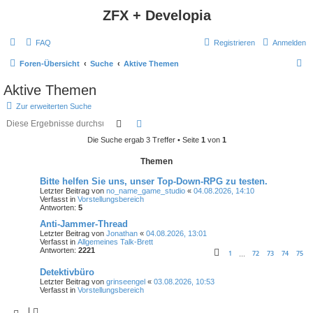
ZFX + Developia
FAQ
Registrieren
Anmelden
S
Foren-Übersicht
Suche
Aktive Themen
u
Aktive Themen
c
Zur erweiterten Suche
h
Suche
Erweiterte Suche
e
Die Suche ergab 3 Treffer • Seite
1
von
1
Themen
Bitte helfen Sie uns, unser Top-Down-RPG zu testen.
Letzter Beitrag von
no_name_game_studio
«
04.08.2026, 14:10
Verfasst in
Vorstellungsbereich
Antworten:
5
Anti-Jammer-Thread
Letzter Beitrag von
Jonathan
«
04.08.2026, 13:01
Verfasst in
Allgemeines Talk-Brett
Antworten:
2221
1
72
73
74
75
…
Detektivbüro
Letzter Beitrag von
grinseengel
«
03.08.2026, 10:53
Verfasst in
Vorstellungsbereich