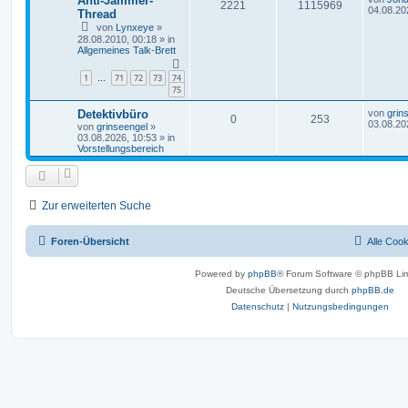
Anti-Jammer-
2221
1115969
04.08.20
Thread
von
Lynxeye
»
28.08.2010, 00:18
» in
Allgemeines Talk-Brett
1
71
72
73
74
…
75
Detektivbüro
von
grin
0
253
03.08.20
von
grinseengel
»
03.08.2026, 10:53
» in
Vorstellungsbereich
Zur erweiterten Suche
Foren-Übersicht
Alle Coo
Powered by
phpBB
® Forum Software © phpBB Lim
Deutsche Übersetzung durch
phpBB.de
Datenschutz
|
Nutzungsbedingungen