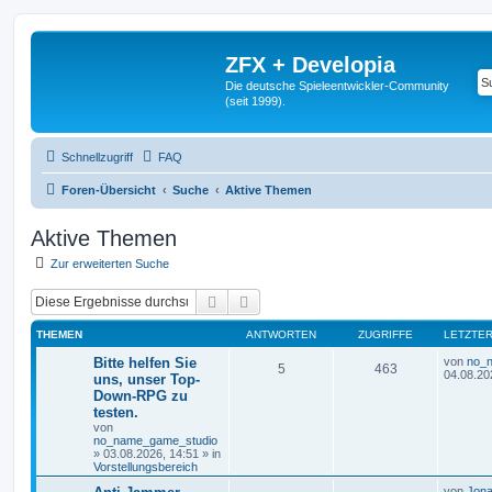
ZFX + Developia
Die deutsche Spieleentwickler-Community
(seit 1999).
Schnellzugriff
FAQ
Foren-Übersicht
Suche
Aktive Themen
Aktive Themen
Zur erweiterten Suche
Suche
Erweiterte Suche
THEMEN
ANTWORTEN
ZUGRIFFE
LETZTER
Bitte helfen Sie
von
no_
5
463
04.08.20
uns, unser Top-
Down-RPG zu
testen.
von
no_name_game_studio
»
03.08.2026, 14:51
» in
Vorstellungsbereich
von
Jona