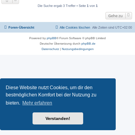
Die Suche ergab 3 Treffer • Seite
1
von
1
Gehe zu
Foren-Übersicht
Alle Cookies löschen
Alle Zeiten sind
UTC+02:00
Powered by
phpBB
® Forum Software © phpBB Limited
Deutsche Übersetzung durch
phpBB.de
Datenschutz
|
Nutzungsbedingungen
Diese Website nutzt Cookies, um dir den
bestmöglichen Komfort bei der Nutzung zu
bieten.
Mehr erfahren
Verstanden!