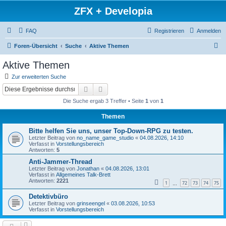
ZFX + Developia
FAQ
Registrieren
Anmelden
S
Foren-Übersicht
Suche
Aktive Themen
u
Aktive Themen
c
Zur erweiterten Suche
h
Suche
Erweiterte Suche
e
Die Suche ergab 3 Treffer • Seite
1
von
1
Themen
Bitte helfen Sie uns, unser Top-Down-RPG zu testen.
Letzter Beitrag von
no_name_game_studio
«
04.08.2026, 14:10
Verfasst in
Vorstellungsbereich
Antworten:
5
Anti-Jammer-Thread
Letzter Beitrag von
Jonathan
«
04.08.2026, 13:01
Verfasst in
Allgemeines Talk-Brett
Antworten:
2221
1
72
73
74
75
…
Detektivbüro
Letzter Beitrag von
grinseengel
«
03.08.2026, 10:53
Verfasst in
Vorstellungsbereich