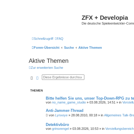
ZFX + Developia
Die deutsche Spieleentwickler-Comm
Schnellzugriff
FAQ
Foren-Übersicht
Suche
Aktive Themen
Aktive Themen
Zur erweiterten Suche
Suche
Erweiterte Suche
THEMEN
Bitte helfen Sie uns, unser Top-Down-RPG zu te
von
no_name_game_studio
»
03.08.2026, 14:51
» in
Vorstel
Anti-Jammer-Thread
von
Lynxeye
»
28.08.2010, 00:18
» in
Allgemeines Talk-Bre
Detektivbüro
von
grinseengel
»
03.08.2026, 10:53
» in
Vorstellungsbereich