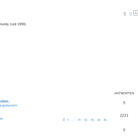
Suche
Erw
unity (seit 1999).
ANTWORTEN
sten.
5
lungsbereich
2221
tt
1
71
72
73
74
75
…
0