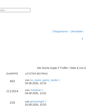
eiterte Suche
Registrieren
Anmelden
S
u
c
h
e
Die Suche ergab 3 Treffer • Seite
1
von
1
ZUGRIFFE
LETZTER BEITRAG
von
no_name_game_studio
403
04.08.2026, 14:10
von
Jonathan
1111614
04.08.2026, 13:01
von
grinseengel
219
03.08.2026, 10:53