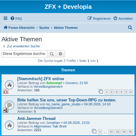
ZFX + Developia
FAQ
Registrieren
Anmelden
S
Foren-Übersicht
Suche
Aktive Themen
u
Aktive Themen
c
Zur erweiterten Suche
h
Suche
Erweiterte Suche
e
Die Suche ergab 3 Treffer • Seite
1
von
1
Themen
[Stammtisch] ZFX online
Letzter Beitrag von
Schrompf
«
Gestern, 21:50
Verfasst in
Vorstellungsbereich
Antworten:
165
1
2
3
4
5
6
Bitte helfen Sie uns, unser Top-Down-RPG zu testen.
Letzter Beitrag von
no_name_game_studio
«
04.08.2026, 14:10
Verfasst in
Vorstellungsbereich
Antworten:
5
Anti-Jammer-Thread
Letzter Beitrag von
Jonathan
«
04.08.2026, 13:01
Verfasst in
Allgemeines Talk-Brett
Antworten:
2221
1
72
73
74
75
…