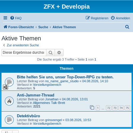
ZFX + Developia
FAQ
Registrieren
Anmelden
S
Foren-Übersicht
Suche
Aktive Themen
u
Aktive Themen
c
Zur erweiterten Suche
h
Suche
Erweiterte Suche
e
Die Suche ergab 3 Treffer • Seite
1
von
1
Themen
Bitte helfen Sie uns, unser Top-Down-RPG zu testen.
Letzter Beitrag von
no_name_game_studio
«
04.08.2026, 14:10
Verfasst in
Vorstellungsbereich
Antworten:
5
Anti-Jammer-Thread
Letzter Beitrag von
Jonathan
«
04.08.2026, 13:01
Verfasst in
Allgemeines Talk-Brett
Antworten:
2221
1
72
73
74
75
…
Detektivbüro
Letzter Beitrag von
grinseengel
«
03.08.2026, 10:53
Verfasst in
Vorstellungsbereich