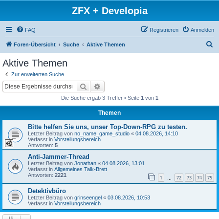
ZFX + Developia
FAQ
Registrieren
Anmelden
S
Foren-Übersicht
Suche
Aktive Themen
u
Aktive Themen
c
Zur erweiterten Suche
h
Suche
Erweiterte Suche
e
Die Suche ergab 3 Treffer • Seite
1
von
1
Themen
Bitte helfen Sie uns, unser Top-Down-RPG zu testen.
Letzter Beitrag von
no_name_game_studio
«
04.08.2026, 14:10
Verfasst in
Vorstellungsbereich
Antworten:
5
Anti-Jammer-Thread
Letzter Beitrag von
Jonathan
«
04.08.2026, 13:01
Verfasst in
Allgemeines Talk-Brett
Antworten:
2221
1
72
73
74
75
…
Detektivbüro
Letzter Beitrag von
grinseengel
«
03.08.2026, 10:53
Verfasst in
Vorstellungsbereich