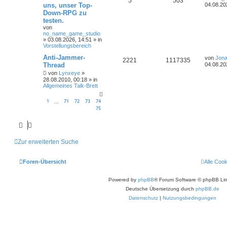
5
503
uns, unser Top-
04.08.20
Down-RPG zu
testen.
von
no_name_game_studio
»
03.08.2026, 14:51
» in
Vorstellungsbereich
Anti-Jammer-
von
Jona
2221
1117335
Thread
04.08.20
von
Lynxeye
»
28.08.2010, 00:18
» in
Allgemeines Talk-Brett
1
71
72
73
74
…
75
Zur erweiterten Suche
Foren-Übersicht
Alle Coo
Powered by
phpBB
® Forum Software © phpBB Lim
Deutsche Übersetzung durch
phpBB.de
Datenschutz
|
Nutzungsbedingungen