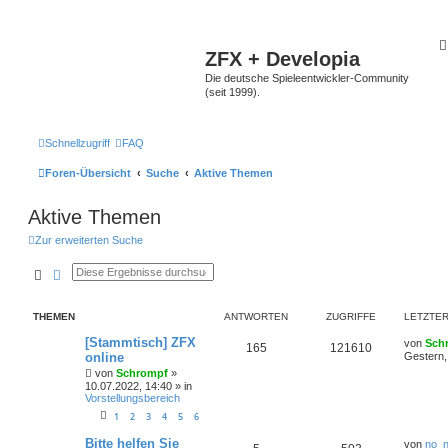
ZFX + Developia
Die deutsche Spieleentwickler-Community
(seit 1999).
Schnellzugriff
FAQ
Foren-Übersicht
Suche
Aktive Themen
Aktive Themen
Zur erweiterten Suche
Suche
Erweiterte Suche
THEMEN
ANTWORTEN
ZUGRIFFE
LETZTER
[Stammtisch] ZFX
von
Sch
165
121610
online
Gestern,
von
Schrompf
»
10.07.2022, 14:40
» in
Vorstellungsbereich
1
2
3
4
5
6
Bitte helfen Sie
von
no_