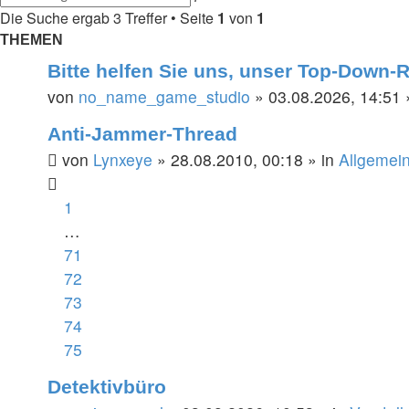
Suche
Die Suche ergab 3 Treffer • Seite
1
von
1
THEMEN
Bitte helfen Sie uns, unser Top-Down-
von
no_name_game_studio
»
03.08.2026, 14:51
Anti-Jammer-Thread
von
Lynxeye
»
28.08.2010, 00:18
» in
Allgemein
1
…
71
72
73
74
75
Detektivbüro