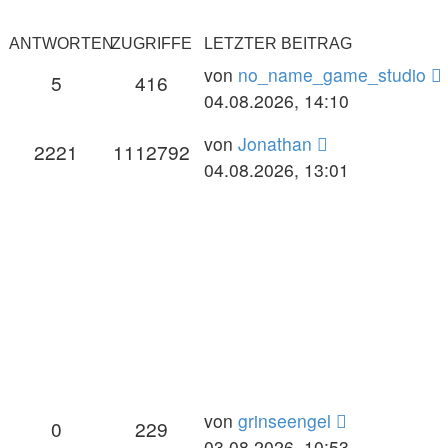
ANTWORTEN
ZUGRIFFE
LETZTER BEITRAG
von
no_name_game_studio
5
416
04.08.2026, 14:10
von
Jonathan
2221
1112792
04.08.2026, 13:01
von
grinseengel
0
229
03.08.2026, 10:53