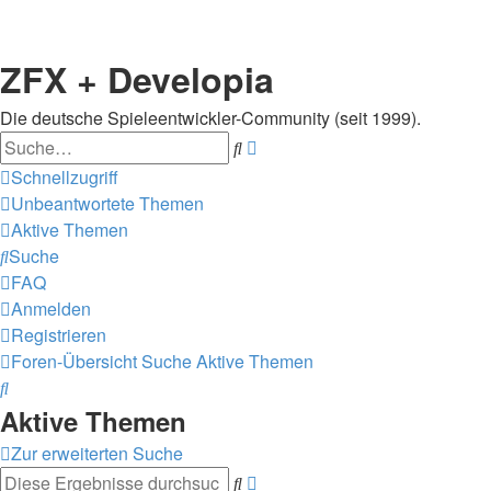
ZFX + Developia
Die deutsche Spieleentwickler-Community (seit 1999).
Suche
Erweiterte
Suche
Schnellzugriff
Unbeantwortete Themen
Aktive Themen
Suche
FAQ
Anmelden
Registrieren
Foren-Übersicht
Suche
Aktive Themen
Suche
Aktive Themen
Zur erweiterten Suche
Suche
Erweiterte