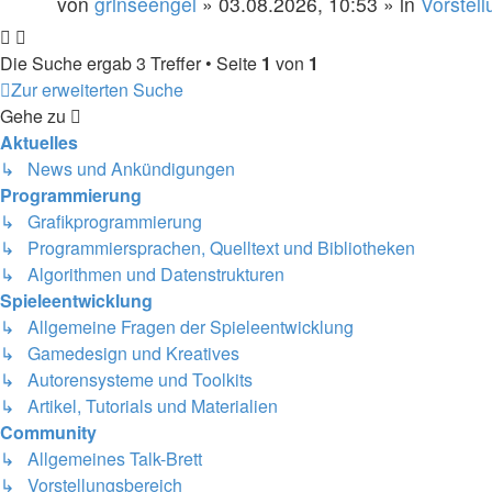
von
grinseengel
»
03.08.2026, 10:53
» in
Vorstel
Die Suche ergab 3 Treffer • Seite
1
von
1
Zur erweiterten Suche
Gehe zu
Aktuelles
↳ News und Ankündigungen
Programmierung
↳ Grafikprogrammierung
↳ Programmiersprachen, Quelltext und Bibliotheken
↳ Algorithmen und Datenstrukturen
Spieleentwicklung
↳ Allgemeine Fragen der Spieleentwicklung
↳ Gamedesign und Kreatives
↳ Autorensysteme und Toolkits
↳ Artikel, Tutorials und Materialien
Community
↳ Allgemeines Talk-Brett
↳ Vorstellungsbereich