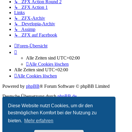
↳ ZFX Action Round 2
↳ ZFX Action 1
Links
↳ ZFX-Archiv
↳ Developia-Archiv
↳ Assimp
↳ ZFX auf Facebook
Foren-Übersicht
Alle Zeiten sind
UTC+02:00
Alle Cookies löschen
Alle Zeiten sind
UTC+02:00
Alle Cookies löschen
Powered by
phpBB
® Forum Software © phpBB Limited
Deutsche Übersetzung durch
phpBB.de
Diese Website nutzt Cookies, um dir den
Datenschutz
|
Nutzungsbedingungen
bestmöglichen Komfort bei der Nutzung zu
bieten.
Mehr erfahren