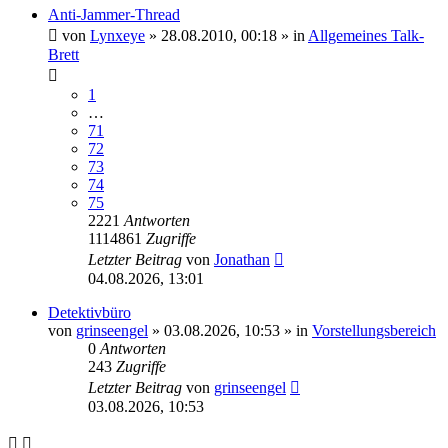
Anti-Jammer-Thread
von
Lynxeye
»
28.08.2010, 00:18
» in
Allgemeines Talk-
Brett
1
…
71
72
73
74
75
2221
Antworten
1114861
Zugriffe
Letzter Beitrag
von
Jonathan
04.08.2026, 13:01
Detektivbüro
von
grinseengel
»
03.08.2026, 10:53
» in
Vorstellungsbereich
0
Antworten
243
Zugriffe
Letzter Beitrag
von
grinseengel
03.08.2026, 10:53