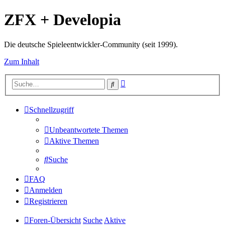
ZFX + Developia
Die deutsche Spieleentwickler-Community (seit 1999).
Zum Inhalt
Erweiterte
Suche
Suche
Schnellzugriff
Unbeantwortete Themen
Aktive Themen
Suche
FAQ
Anmelden
Registrieren
Foren-Übersicht
Suche
Aktive