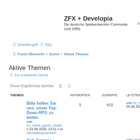
ZFX + Developia
Die deutsche Spieleentwickler-Community
(seit 1999).
Schnellzugriff
FAQ
Foren-Übersicht
Suche
Aktive Themen
Aktive Themen
Zur erweiterten Suche
Suche
Erweiterte Suche
THEMEN
ANTWORTEN
ZUGRIFFE
LETZTER
Bitte helfen Sie
von
no_
5
410
04.08.20
uns, unser Top-
Down-RPG zu
testen.
von
no_name_game_studio
»
03.08.2026, 14:51
» in
Vorstellungsbereich
von
Jona