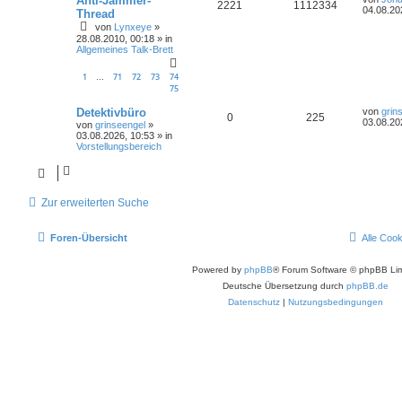
Anti-Jammer-
2221
1112334
04.08.20
Thread
von
Lynxeye
»
28.08.2010, 00:18
» in
Allgemeines Talk-Brett
1
71
72
73
74
…
75
Detektivbüro
von
grin
0
225
03.08.20
von
grinseengel
»
03.08.2026, 10:53
» in
Vorstellungsbereich
Zur erweiterten Suche
Foren-Übersicht
Alle Coo
Powered by
phpBB
® Forum Software © phpBB Lim
Deutsche Übersetzung durch
phpBB.de
Datenschutz
|
Nutzungsbedingungen