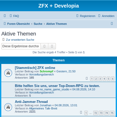
ZFX + Developia
FAQ
Registrieren
Anmelden
S
Foren-Übersicht
Suche
Aktive Themen
u
Aktive Themen
c
Zur erweiterten Suche
h
Suche
Erweiterte Suche
e
Die Suche ergab 4 Treffer • Seite
1
von
1
Themen
[Stammtisch] ZFX online
Letzter Beitrag von
Schrompf
«
Gestern, 21:50
Verfasst in
Vorstellungsbereich
Antworten:
165
1
2
3
4
5
6
Bitte helfen Sie uns, unser Top-Down-RPG zu testen.
Letzter Beitrag von
no_name_game_studio
«
04.08.2026, 14:10
Verfasst in
Vorstellungsbereich
Antworten:
5
Anti-Jammer-Thread
Letzter Beitrag von
Jonathan
«
04.08.2026, 13:01
Verfasst in
Allgemeines Talk-Brett
Antworten:
2221
1
72
73
74
75
…