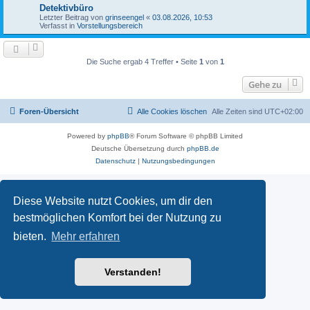
Detektivbüro
Letzter Beitrag von
grinseengel
«
03.08.2026, 10:53
Verfasst in
Vorstellungsbereich
Die Suche ergab 4 Treffer • Seite
1
von
1
Gehe zu
Foren-Übersicht
Alle Cookies löschen
Alle Zeiten sind
UTC+02:00
Powered by
phpBB
® Forum Software © phpBB Limited
Deutsche Übersetzung durch
phpBB.de
Datenschutz
|
Nutzungsbedingungen
Diese Website nutzt Cookies, um dir den
bestmöglichen Komfort bei der Nutzung zu
bieten.
Mehr erfahren
Verstanden!