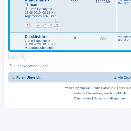
Anti-Jammer-
2221
1112289
04.08.20
Thread
von
Lynxeye
»
28.08.2010, 00:18
» in
Allgemeines Talk-Brett
1
71
72
73
74
…
75
Detektivbüro
von
grin
0
225
03.08.20
von
grinseengel
»
03.08.2026, 10:53
» in
Vorstellungsbereich
Zur erweiterten Suche
Foren-Übersicht
Alle Coo
Powered by
phpBB
® Forum Software © phpBB Lim
Deutsche Übersetzung durch
phpBB.de
Datenschutz
|
Nutzungsbedingungen