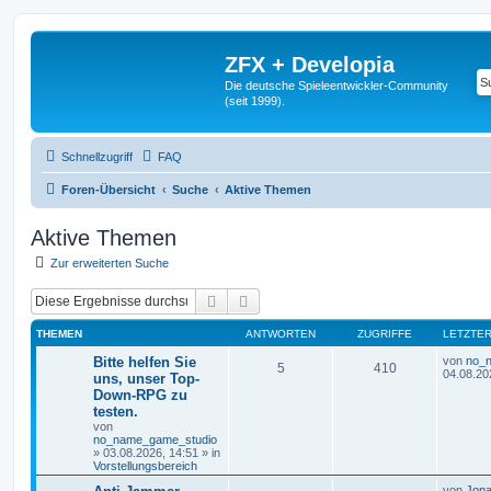
ZFX + Developia
Die deutsche Spieleentwickler-Community
(seit 1999).
Schnellzugriff
FAQ
Foren-Übersicht
Suche
Aktive Themen
Aktive Themen
Zur erweiterten Suche
Suche
Erweiterte Suche
THEMEN
ANTWORTEN
ZUGRIFFE
LETZTER
Bitte helfen Sie
von
no_
5
410
04.08.20
uns, unser Top-
Down-RPG zu
testen.
von
no_name_game_studio
»
03.08.2026, 14:51
» in
Vorstellungsbereich
von
Jona