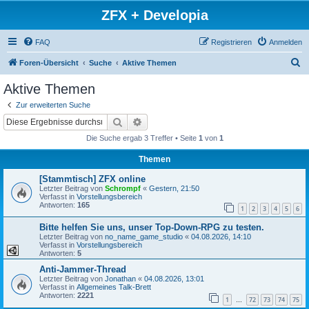
ZFX + Developia
FAQ
Registrieren
Anmelden
S
Foren-Übersicht
Suche
Aktive Themen
u
Aktive Themen
c
Zur erweiterten Suche
h
Suche
Erweiterte Suche
e
Die Suche ergab 3 Treffer • Seite
1
von
1
Themen
[Stammtisch] ZFX online
Letzter Beitrag von
Schrompf
«
Gestern, 21:50
Verfasst in
Vorstellungsbereich
Antworten:
165
1
2
3
4
5
6
Bitte helfen Sie uns, unser Top-Down-RPG zu testen.
Letzter Beitrag von
no_name_game_studio
«
04.08.2026, 14:10
Verfasst in
Vorstellungsbereich
Antworten:
5
Anti-Jammer-Thread
Letzter Beitrag von
Jonathan
«
04.08.2026, 13:01
Verfasst in
Allgemeines Talk-Brett
Antworten:
2221
1
72
73
74
75
…