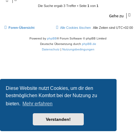
Die Suche ergab 3 Treffer • Seite
1
von
1
Gehe zu
Foren-Übersicht
Alle Cookies löschen
Alle Zeiten sind
UTC+02:00
Powered by
phpBB
® Forum Software © phpBB Limited
Deutsche Übersetzung durch
phpBB.de
Datenschutz
|
Nutzungsbedingungen
Diese Website nutzt Cookies, um dir den
bestmöglichen Komfort bei der Nutzung zu
bieten.
Mehr erfahren
Verstanden!