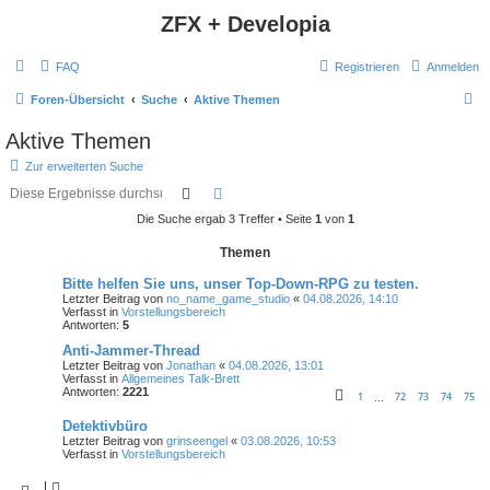
ZFX + Developia
FAQ
Registrieren
Anmelden
S
Foren-Übersicht
Suche
Aktive Themen
u
Aktive Themen
c
Zur erweiterten Suche
h
Suche
Erweiterte Suche
e
Die Suche ergab 3 Treffer • Seite
1
von
1
Themen
Bitte helfen Sie uns, unser Top-Down-RPG zu testen.
Letzter Beitrag von
no_name_game_studio
«
04.08.2026, 14:10
Verfasst in
Vorstellungsbereich
Antworten:
5
Anti-Jammer-Thread
Letzter Beitrag von
Jonathan
«
04.08.2026, 13:01
Verfasst in
Allgemeines Talk-Brett
Antworten:
2221
1
72
73
74
75
…
Detektivbüro
Letzter Beitrag von
grinseengel
«
03.08.2026, 10:53
Verfasst in
Vorstellungsbereich