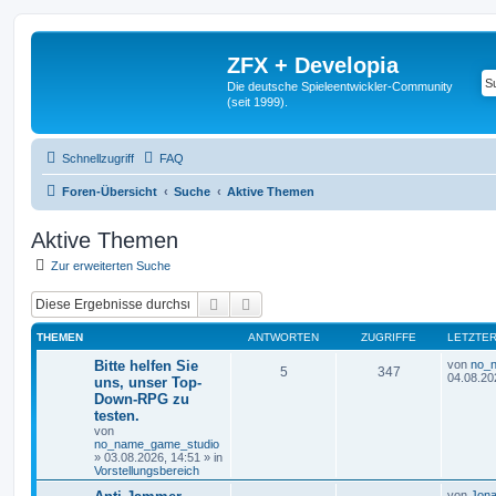
ZFX + Developia
Die deutsche Spieleentwickler-Community
(seit 1999).
Schnellzugriff
FAQ
Foren-Übersicht
Suche
Aktive Themen
Aktive Themen
Zur erweiterten Suche
Suche
Erweiterte Suche
THEMEN
ANTWORTEN
ZUGRIFFE
LETZTER
Bitte helfen Sie
von
no_
5
347
04.08.20
uns, unser Top-
Down-RPG zu
testen.
von
no_name_game_studio
»
03.08.2026, 14:51
» in
Vorstellungsbereich
von
Jona