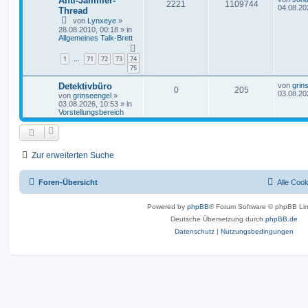
Anti-Jammer-
2221
1109744
04.08.20
Thread
von
Lynxeye
»
28.08.2010, 00:18
» in
Allgemeines Talk-Brett
1
71
72
73
74
…
75
Detektivbüro
von
grin
0
205
03.08.20
von
grinseengel
»
03.08.2026, 10:53
» in
Vorstellungsbereich
Zur erweiterten Suche
Foren-Übersicht
Alle Coo
Powered by
phpBB
® Forum Software © phpBB Lim
Deutsche Übersetzung durch
phpBB.de
Datenschutz
|
Nutzungsbedingungen