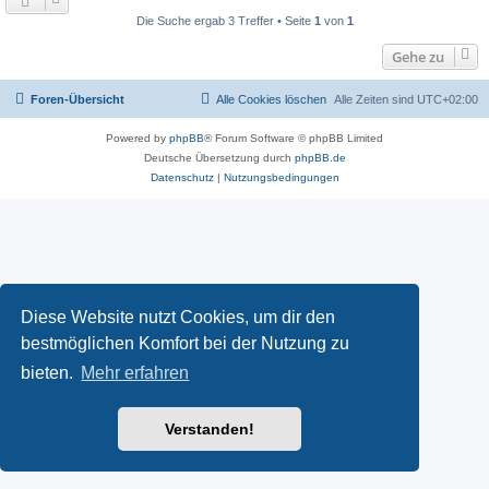
Die Suche ergab 3 Treffer • Seite
1
von
1
Gehe zu
Foren-Übersicht
Alle Cookies löschen
Alle Zeiten sind
UTC+02:00
Powered by
phpBB
® Forum Software © phpBB Limited
Deutsche Übersetzung durch
phpBB.de
Datenschutz
|
Nutzungsbedingungen
Diese Website nutzt Cookies, um dir den
bestmöglichen Komfort bei der Nutzung zu
bieten.
Mehr erfahren
Verstanden!