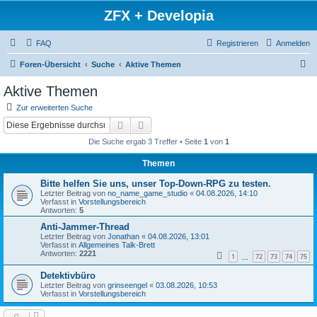
ZFX + Developia
FAQ
Registrieren
Anmelden
S
Foren-Übersicht
Suche
Aktive Themen
u
Aktive Themen
c
Zur erweiterten Suche
h
Suche
Erweiterte Suche
e
Die Suche ergab 3 Treffer • Seite
1
von
1
Themen
Bitte helfen Sie uns, unser Top-Down-RPG zu testen.
Letzter Beitrag von
no_name_game_studio
«
04.08.2026, 14:10
Verfasst in
Vorstellungsbereich
Antworten:
5
Anti-Jammer-Thread
Letzter Beitrag von
Jonathan
«
04.08.2026, 13:01
Verfasst in
Allgemeines Talk-Brett
Antworten:
2221
1
72
73
74
75
…
Detektivbüro
Letzter Beitrag von
grinseengel
«
03.08.2026, 10:53
Verfasst in
Vorstellungsbereich