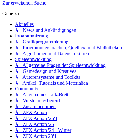
Zur erweiterten Suche
Gehe zu
Aktuelles
↳ News und Ankündigungen
Programmierung
↳ Grafikprogrammierung
↳ Programmiersprachen, Quelltext und Bibliotheken
↳ Algorithmen und Datenstrukturen
Spieleentwicklung
↳ Allgemeine Fragen der Spieleentwicklung
↳ Gamedesign und Kreatives
↳ Autorensysteme und Toolkits
↳ Artikel, Tutorials und Materialien
Community
↳ Allgemeines Talk-Brett
↳ Vorstellungsbereich
↳ Zusammenarbeit
↳ ZFX Action
↳ ZFX Action '26'1
↳ ZFX Action '25
↳ ZFX Action '24 - Winter
↳ ZFX Action 23'1