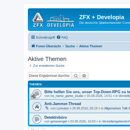
ZFX + Developia
Die deutsche Spieleentwickler-Comm
Schnellzugriff
FAQ
Foren-Übersicht
Suche
Aktive Themen
Aktive Themen
Zur erweiterten Suche
Suche
Erweiterte Suche
THEMEN
Bitte helfen Sie uns, unser Top-Down-RPG zu te
von
no_name_game_studio
»
03.08.2026, 14:51
» in
Vorstel
Anti-Jammer-Thread
von
Lynxeye
»
28.08.2010, 00:18
» in
Allgemeines Talk-B
Detektivbüro
von
grinseengel
»
03.08.2026, 10:53
» in
Vorstellungsbereich