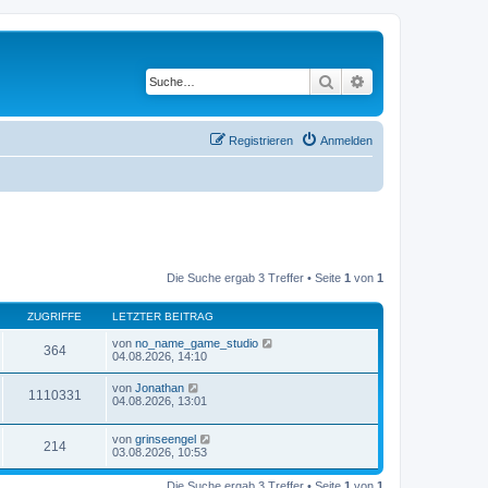
Suche
Erweiterte Suche
Registrieren
Anmelden
Die Suche ergab 3 Treffer • Seite
1
von
1
ZUGRIFFE
LETZTER BEITRAG
von
no_name_game_studio
364
04.08.2026, 14:10
von
Jonathan
1110331
04.08.2026, 13:01
von
grinseengel
214
03.08.2026, 10:53
Die Suche ergab 3 Treffer • Seite
1
von
1