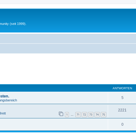
unity (seit 1999).
ANTWORTEN
sten.
5
lungsbereich
2221
rett
1
71
72
73
74
75
…
0