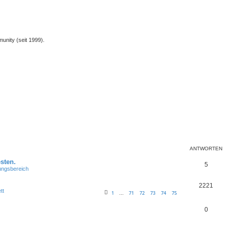
unity (seit 1999).
ANTWORTEN
sten.
5
lungsbereich
2221
tt
1
71
72
73
74
75
…
0