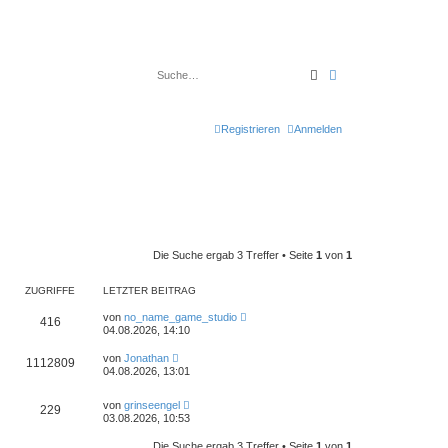
Suche
Erweiterte Suche
Registrieren
Anmelden
Die Suche ergab 3 Treffer • Seite
1
von
1
ZUGRIFFE
LETZTER BEITRAG
von
no_name_game_studio
416
04.08.2026, 14:10
von
Jonathan
1112809
04.08.2026, 13:01
von
grinseengel
229
03.08.2026, 10:53
Die Suche ergab 3 Treffer • Seite
1
von
1