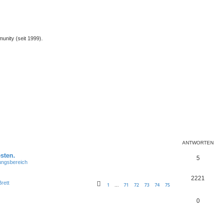
unity (seit 1999).
ANTWORTEN
sten.
5
lungsbereich
2221
rett
1
71
72
73
74
75
…
0