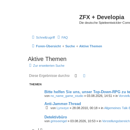
ZFX + Developia
Die deutsche Spieleentwickler-Comm
Schnellzugriff
FAQ
Foren-Übersicht
Suche
Aktive Themen
Aktive Themen
Zur erweiterten Suche
Suche
Erweiterte Suche
THEMEN
Bitte helfen Sie uns, unser Top-Down-RPG zu te
von
no_name_game_studio
»
03.08.2026, 14:51
» in
Vorstel
Anti-Jammer-Thread
von
Lynxeye
»
28.08.2010, 00:18
» in
Allgemeines Talk-B
Detektivbüro
von
grinseengel
»
03.08.2026, 10:53
» in
Vorstellungsbereich