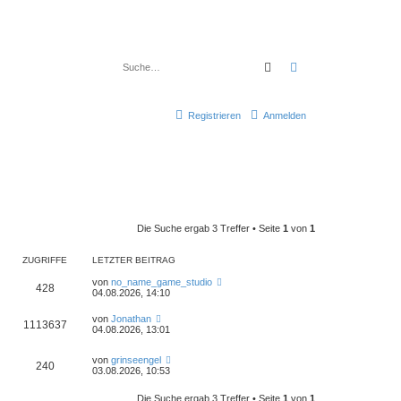
Suche
Erweiterte Suche
Registrieren
Anmelden
Die Suche ergab 3 Treffer • Seite
1
von
1
ZUGRIFFE
LETZTER BEITRAG
von
no_name_game_studio
428
04.08.2026, 14:10
von
Jonathan
1113637
04.08.2026, 13:01
von
grinseengel
240
03.08.2026, 10:53
Die Suche ergab 3 Treffer • Seite
1
von
1