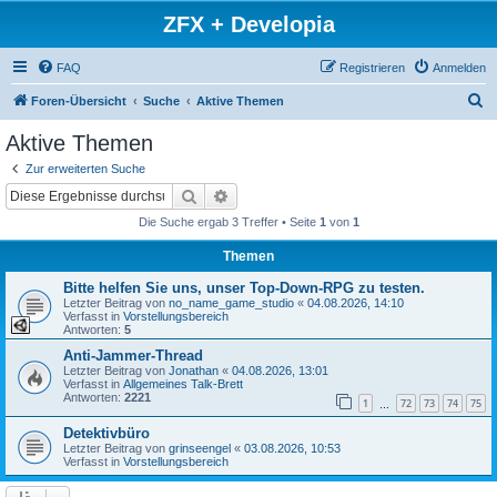
ZFX + Developia
FAQ
Registrieren
Anmelden
S
Foren-Übersicht
Suche
Aktive Themen
u
Aktive Themen
c
Zur erweiterten Suche
h
Suche
Erweiterte Suche
e
Die Suche ergab 3 Treffer • Seite
1
von
1
Themen
Bitte helfen Sie uns, unser Top-Down-RPG zu testen.
Letzter Beitrag von
no_name_game_studio
«
04.08.2026, 14:10
Verfasst in
Vorstellungsbereich
Antworten:
5
Anti-Jammer-Thread
Letzter Beitrag von
Jonathan
«
04.08.2026, 13:01
Verfasst in
Allgemeines Talk-Brett
Antworten:
2221
1
72
73
74
75
…
Detektivbüro
Letzter Beitrag von
grinseengel
«
03.08.2026, 10:53
Verfasst in
Vorstellungsbereich