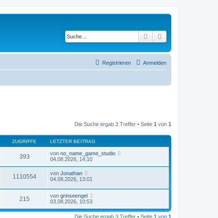
Suche
Erweiterte Suche
Registrieren
Anmelden
Die Suche ergab 3 Treffer • Seite
1
von
1
ZUGRIFFE
LETZTER BEITRAG
von
no_name_game_studio
393
04.08.2026, 14:10
von
Jonathan
1110554
04.08.2026, 13:01
von
grinseengel
215
03.08.2026, 10:53
Die Suche ergab 3 Treffer • Seite
1
von
1