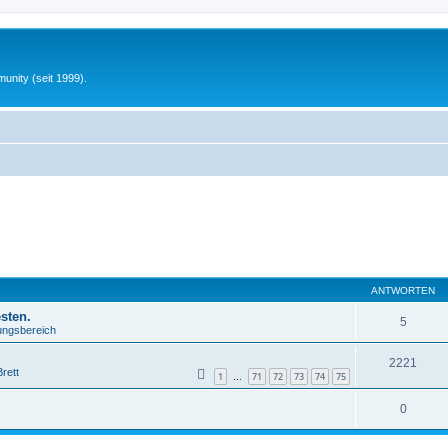
unity (seit 1999).
ANTWORTEN
sten.
5
lungsbereich
2221
rett
1
71
72
73
74
75
…
0