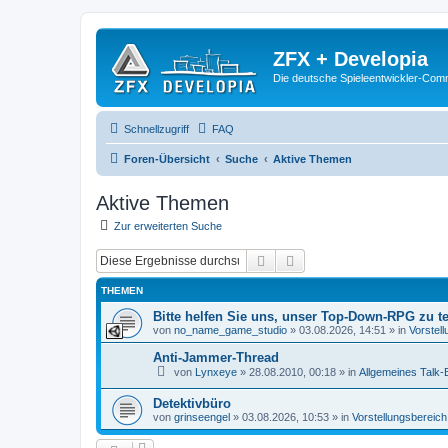
ZFX + Developia
Die deutsche Spieleentwickler-Comm
Schnellzugriff
FAQ
Foren-Übersicht
Suche
Aktive Themen
Aktive Themen
Zur erweiterten Suche
Suche
Erweiterte Suche
THEMEN
Bitte helfen Sie uns, unser Top-Down-RPG zu te
von
no_name_game_studio
»
03.08.2026, 14:51
» in
Vorstel
Anti-Jammer-Thread
von
Lynxeye
»
28.08.2010, 00:18
» in
Allgemeines Talk-B
Detektivbüro
von
grinseengel
»
03.08.2026, 10:53
» in
Vorstellungsbereich