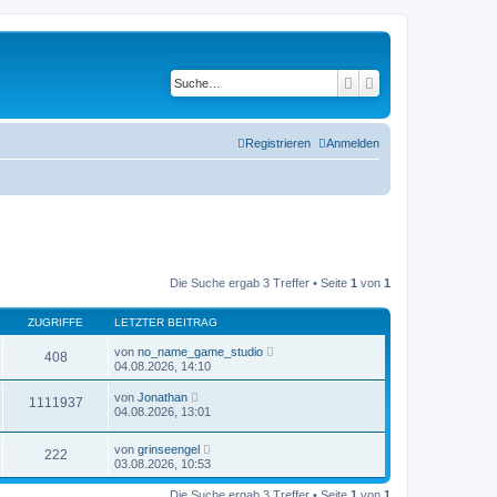
Suche
Erweiterte Suche
Registrieren
Anmelden
Die Suche ergab 3 Treffer • Seite
1
von
1
ZUGRIFFE
LETZTER BEITRAG
von
no_name_game_studio
408
04.08.2026, 14:10
von
Jonathan
1111937
04.08.2026, 13:01
von
grinseengel
222
03.08.2026, 10:53
Die Suche ergab 3 Treffer • Seite
1
von
1