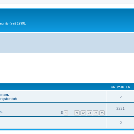
unity (seit 1999).
ANTWORTEN
sten.
5
lungsbereich
2221
tt
1
71
72
73
74
75
…
0