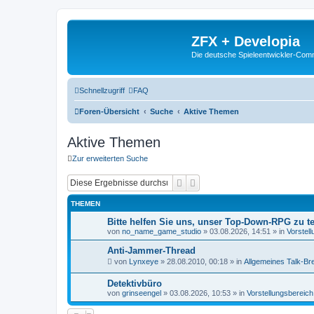
ZFX + Developia
Die deutsche Spieleentwickler-Comm
Schnellzugriff
FAQ
Foren-Übersicht
Suche
Aktive Themen
Aktive Themen
Zur erweiterten Suche
Suche
Erweiterte Suche
THEMEN
Bitte helfen Sie uns, unser Top-Down-RPG zu te
von
no_name_game_studio
»
03.08.2026, 14:51
» in
Vorstel
Anti-Jammer-Thread
von
Lynxeye
»
28.08.2010, 00:18
» in
Allgemeines Talk-Bre
Detektivbüro
von
grinseengel
»
03.08.2026, 10:53
» in
Vorstellungsbereich