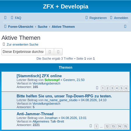
ZFX + Developia
FAQ
Registrieren
Anmelden
S
Foren-Übersicht
Suche
Aktive Themen
u
Aktive Themen
c
Zur erweiterten Suche
h
Suche
Erweiterte Suche
e
Die Suche ergab 3 Treffer • Seite
1
von
1
Themen
[Stammtisch] ZFX online
Letzter Beitrag von
Schrompf
«
Gestern, 21:50
Verfasst in
Vorstellungsbereich
Antworten:
165
1
2
3
4
5
6
Bitte helfen Sie uns, unser Top-Down-RPG zu testen.
Letzter Beitrag von
no_name_game_studio
«
04.08.2026, 14:10
Verfasst in
Vorstellungsbereich
Antworten:
5
Anti-Jammer-Thread
Letzter Beitrag von
Jonathan
«
04.08.2026, 13:01
Verfasst in
Allgemeines Talk-Brett
Antworten:
2221
1
72
73
74
75
…