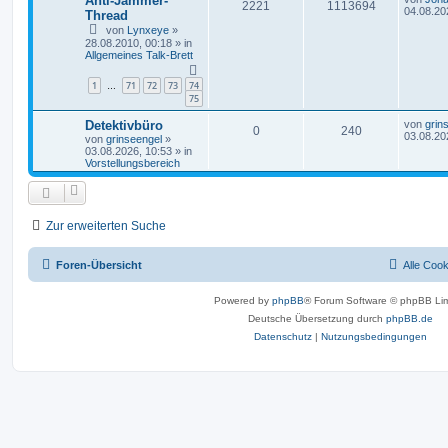
Anti-Jammer-
2221
1113694
04.08.20
Thread
von
Lynxeye
»
28.08.2010, 00:18
» in
Allgemeines Talk-Brett
1
71
72
73
74
…
75
Detektivbüro
von
grin
0
240
03.08.20
von
grinseengel
»
03.08.2026, 10:53
» in
Vorstellungsbereich
Zur erweiterten Suche
Foren-Übersicht
Alle Coo
Powered by
phpBB
® Forum Software © phpBB Lim
Deutsche Übersetzung durch
phpBB.de
Datenschutz
|
Nutzungsbedingungen