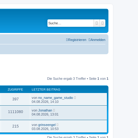
Suche
Erweiterte Suche
Registrieren
Anmelden
Die Suche ergab 3 Treffer • Seite
1
von
1
ZUGRIFFE
LETZTER BEITRAG
von
no_name_game_studio
397
04.08.2026, 14:10
von
Jonathan
1111080
04.08.2026, 13:01
von
grinseengel
215
03.08.2026, 10:53
Die Suche ergab 3 Treffer • Seite
1
von
1