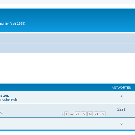
unity (seit 1999).
ANTWORTEN
sten.
5
lungsbereich
2221
tt
1
71
72
73
74
75
…
0