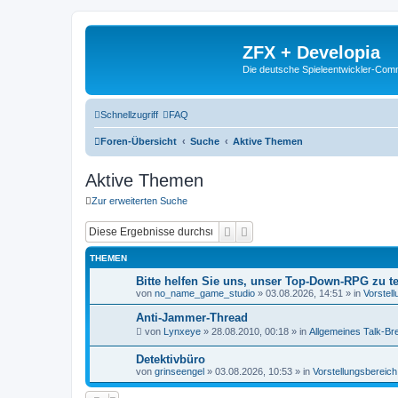
ZFX + Developia
Die deutsche Spieleentwickler-Comm
Schnellzugriff
FAQ
Foren-Übersicht
Suche
Aktive Themen
Aktive Themen
Zur erweiterten Suche
Suche
Erweiterte Suche
THEMEN
Bitte helfen Sie uns, unser Top-Down-RPG zu te
von
no_name_game_studio
»
03.08.2026, 14:51
» in
Vorstel
Anti-Jammer-Thread
von
Lynxeye
»
28.08.2010, 00:18
» in
Allgemeines Talk-Bre
Detektivbüro
von
grinseengel
»
03.08.2026, 10:53
» in
Vorstellungsbereich