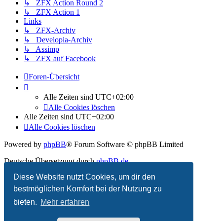
↳ ZFX Action Round 2
↳ ZFX Action 1
Links
↳ ZFX-Archiv
↳ Developia-Archiv
↳ Assimp
↳ ZFX auf Facebook
Foren-Übersicht
Alle Zeiten sind
UTC+02:00
Alle Cookies löschen
Alle Zeiten sind
UTC+02:00
Alle Cookies löschen
Powered by
phpBB
® Forum Software © phpBB Limited
Deutsche Übersetzung durch
phpBB.de
Diese Website nutzt Cookies, um dir den
Datenschutz
|
Nutzungsbedingungen
bestmöglichen Komfort bei der Nutzung zu
bieten.
Mehr erfahren