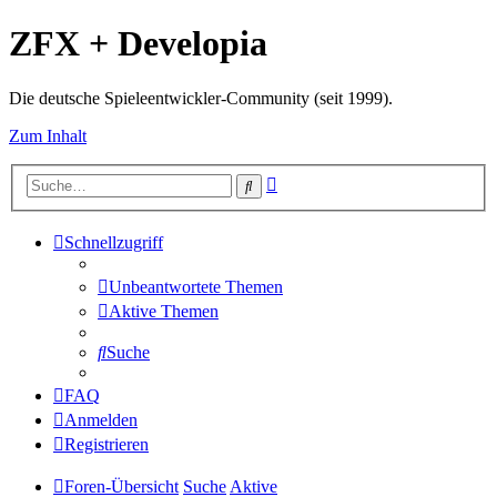
ZFX + Developia
Die deutsche Spieleentwickler-Community (seit 1999).
Zum Inhalt
Erweiterte
Suche
Suche
Schnellzugriff
Unbeantwortete Themen
Aktive Themen
Suche
FAQ
Anmelden
Registrieren
Foren-Übersicht
Suche
Aktive