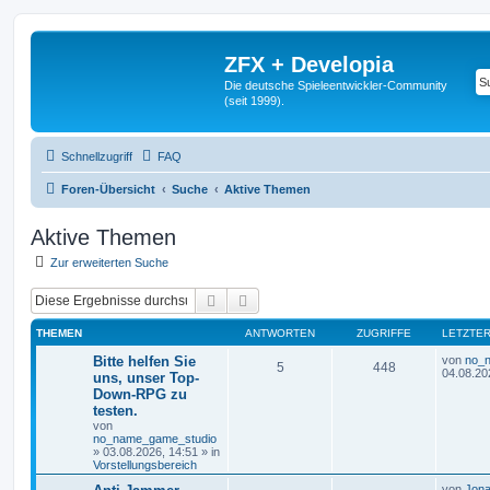
ZFX + Developia
Die deutsche Spieleentwickler-Community
(seit 1999).
Schnellzugriff
FAQ
Foren-Übersicht
Suche
Aktive Themen
Aktive Themen
Zur erweiterten Suche
Suche
Erweiterte Suche
THEMEN
ANTWORTEN
ZUGRIFFE
LETZTER
Bitte helfen Sie
von
no_
5
448
04.08.20
uns, unser Top-
Down-RPG zu
testen.
von
no_name_game_studio
»
03.08.2026, 14:51
» in
Vorstellungsbereich
von
Jona