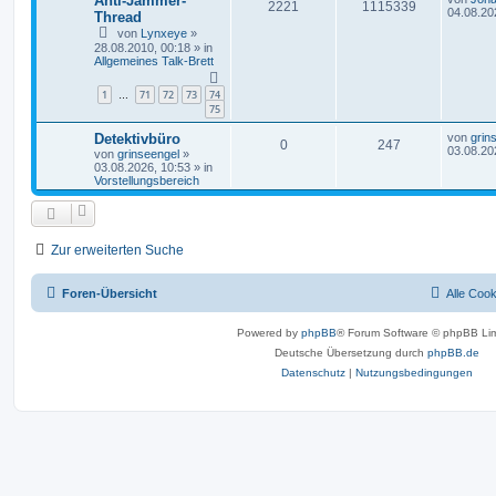
Anti-Jammer-
2221
1115339
04.08.20
Thread
von
Lynxeye
»
28.08.2010, 00:18
» in
Allgemeines Talk-Brett
1
71
72
73
74
…
75
Detektivbüro
von
grin
0
247
03.08.20
von
grinseengel
»
03.08.2026, 10:53
» in
Vorstellungsbereich
Zur erweiterten Suche
Foren-Übersicht
Alle Coo
Powered by
phpBB
® Forum Software © phpBB Lim
Deutsche Übersetzung durch
phpBB.de
Datenschutz
|
Nutzungsbedingungen