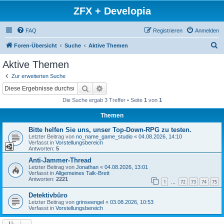
ZFX + Developia
FAQ
Registrieren
Anmelden
S
Foren-Übersicht
Suche
Aktive Themen
u
Aktive Themen
c
Zur erweiterten Suche
h
Suche
Erweiterte Suche
e
Die Suche ergab 3 Treffer • Seite
1
von
1
Themen
Bitte helfen Sie uns, unser Top-Down-RPG zu testen.
Letzter Beitrag von
no_name_game_studio
«
04.08.2026, 14:10
Verfasst in
Vorstellungsbereich
Antworten:
5
Anti-Jammer-Thread
Letzter Beitrag von
Jonathan
«
04.08.2026, 13:01
Verfasst in
Allgemeines Talk-Brett
Antworten:
2221
1
72
73
74
75
…
Detektivbüro
Letzter Beitrag von
grinseengel
«
03.08.2026, 10:53
Verfasst in
Vorstellungsbereich