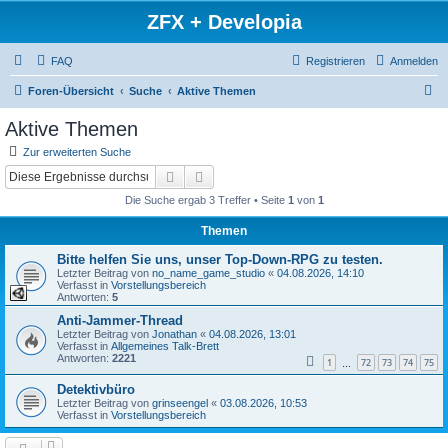
ZFX + Developia
FAQ
Registrieren
Anmelden
S
Foren-Übersicht
Suche
Aktive Themen
u
Aktive Themen
c
Zur erweiterten Suche
h
Suche
Erweiterte Suche
e
Die Suche ergab 3 Treffer • Seite
1
von
1
Themen
Bitte helfen Sie uns, unser Top-Down-RPG zu testen.
Letzter Beitrag von
no_name_game_studio
«
04.08.2026, 14:10
Verfasst in
Vorstellungsbereich
Antworten:
5
Anti-Jammer-Thread
Letzter Beitrag von
Jonathan
«
04.08.2026, 13:01
Verfasst in
Allgemeines Talk-Brett
Antworten:
2221
1
72
73
74
75
…
Detektivbüro
Letzter Beitrag von
grinseengel
«
03.08.2026, 10:53
Verfasst in
Vorstellungsbereich