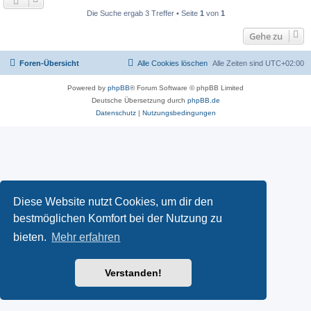
Die Suche ergab 3 Treffer • Seite
1
von
1
Gehe zu
Foren-Übersicht
Alle Cookies löschen
Alle Zeiten sind
UTC+02:00
Powered by
phpBB
® Forum Software © phpBB Limited
Deutsche Übersetzung durch
phpBB.de
Datenschutz
|
Nutzungsbedingungen
Diese Website nutzt Cookies, um dir den
bestmöglichen Komfort bei der Nutzung zu
bieten.
Mehr erfahren
Verstanden!