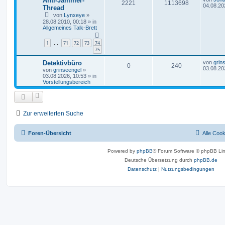
Anti-Jammer-
2221
1113698
04.08.20
Thread
von
Lynxeye
»
28.08.2010, 00:18
» in
Allgemeines Talk-Brett
1
71
72
73
74
…
75
Detektivbüro
von
grin
0
240
03.08.20
von
grinseengel
»
03.08.2026, 10:53
» in
Vorstellungsbereich
Zur erweiterten Suche
Foren-Übersicht
Alle Coo
Powered by
phpBB
® Forum Software © phpBB Lim
Deutsche Übersetzung durch
phpBB.de
Datenschutz
|
Nutzungsbedingungen