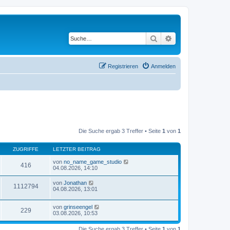
Suche
Erweiterte Suche
Registrieren
Anmelden
Die Suche ergab 3 Treffer • Seite
1
von
1
ZUGRIFFE
LETZTER BEITRAG
von
no_name_game_studio
416
04.08.2026, 14:10
von
Jonathan
1112794
04.08.2026, 13:01
von
grinseengel
229
03.08.2026, 10:53
Die Suche ergab 3 Treffer • Seite
1
von
1