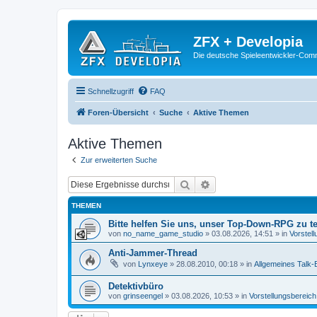
ZFX + Developia
Die deutsche Spieleentwickler-Comm
Schnellzugriff
FAQ
Foren-Übersicht
Suche
Aktive Themen
Aktive Themen
Zur erweiterten Suche
Suche
Erweiterte Suche
THEMEN
Bitte helfen Sie uns, unser Top-Down-RPG zu te
von
no_name_game_studio
»
03.08.2026, 14:51
» in
Vorstel
Anti-Jammer-Thread
von
Lynxeye
»
28.08.2010, 00:18
» in
Allgemeines Talk-B
Detektivbüro
von
grinseengel
»
03.08.2026, 10:53
» in
Vorstellungsbereich