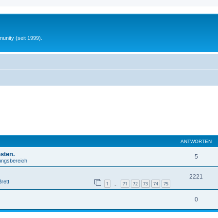
unity (seit 1999).
ANTWORTEN
sten.
5
lungsbereich
2221
rett
1
71
72
73
74
75
…
0