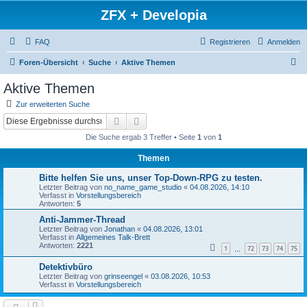
ZFX + Developia
FAQ
Registrieren
Anmelden
S
Foren-Übersicht
Suche
Aktive Themen
u
Aktive Themen
c
Zur erweiterten Suche
h
Suche
Erweiterte Suche
e
Die Suche ergab 3 Treffer • Seite
1
von
1
Themen
Bitte helfen Sie uns, unser Top-Down-RPG zu testen.
Letzter Beitrag von
no_name_game_studio
«
04.08.2026, 14:10
Verfasst in
Vorstellungsbereich
Antworten:
5
Anti-Jammer-Thread
Letzter Beitrag von
Jonathan
«
04.08.2026, 13:01
Verfasst in
Allgemeines Talk-Brett
Antworten:
2221
1
72
73
74
75
…
Detektivbüro
Letzter Beitrag von
grinseengel
«
03.08.2026, 10:53
Verfasst in
Vorstellungsbereich