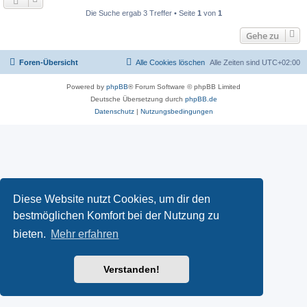
Die Suche ergab 3 Treffer • Seite
1
von
1
Gehe zu
Foren-Übersicht
Alle Cookies löschen
Alle Zeiten sind
UTC+02:00
Powered by
phpBB
® Forum Software © phpBB Limited
Deutsche Übersetzung durch
phpBB.de
Datenschutz
|
Nutzungsbedingungen
Diese Website nutzt Cookies, um dir den
bestmöglichen Komfort bei der Nutzung zu
bieten.
Mehr erfahren
Verstanden!