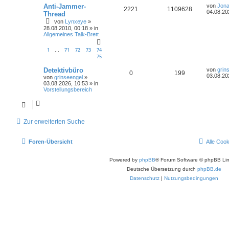
Anti-Jammer-
von
Jona
2221
1109628
04.08.20
Thread
von
Lynxeye
»
28.08.2010, 00:18
» in
Allgemeines Talk-Brett
1
71
72
73
74
…
75
Detektivbüro
von
grin
0
199
03.08.20
von
grinseengel
»
03.08.2026, 10:53
» in
Vorstellungsbereich
Zur erweiterten Suche
Foren-Übersicht
Alle Coo
Powered by
phpBB
® Forum Software © phpBB Lim
Deutsche Übersetzung durch
phpBB.de
Datenschutz
|
Nutzungsbedingungen