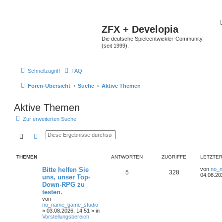
ZFX + Developia
Die deutsche Spieleentwickler-Community
(seit 1999).
Schnellzugriff
FAQ
Foren-Übersicht
Suche
Aktive Themen
Aktive Themen
Zur erweiterten Suche
Suche
Erweiterte Suche
THEMEN
ANTWORTEN
ZUGRIFFE
LETZTER
Bitte helfen Sie
von
no_
5
328
04.08.20
uns, unser Top-
Down-RPG zu
testen.
von
no_name_game_studio
»
03.08.2026, 14:51
» in
Vorstellungsbereich