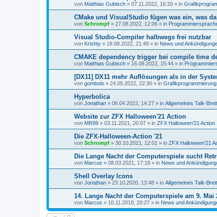
von
Matthias Gubisch
»
07.11.2022, 16:20
» in
Grafikprogra
CMake und VisualStudio fügen was ein, was da 
von
Schrompf
»
27.08.2022, 12:06
» in
Programmiersprachen
Visual Studio-Compiler halbwegs frei nutzbar
von
Krishty
»
18.08.2022, 21:49
» in
News und Ankündigung
CMAKE dependency trigger bei compile time de
von
Matthias Gubisch
»
16.08.2022, 15:44
» in
Programmiersp
[DX11] DX11 mehr Auflösungen als in der Syst
von
gombolo
»
24.05.2022, 22:30
» in
Grafikprogrammierung
Hyperbolica
von
Jonathan
»
06.04.2022, 14:27
» in
Allgemeines Talk-Bret
Website zur ZFX Halloween'21 Action
von
MR99
»
03.11.2021, 20:07
» in
ZFX Halloween'21 Action
Die ZFX-Halloween-Action '21
von
Schrompf
»
30.10.2021, 12:01
» in
ZFX Halloween'21 Ac
Die Lange Nacht der Computerspiele sucht Ret
von
Marcus
»
08.03.2021, 17:18
» in
News und Ankündigung
Shell Overlay Icons
von
Jonathan
»
23.10.2020, 13:48
» in
Allgemeines Talk-Bret
14. Lange Nacht der Computerspiele am 9. Mai 
von
Marcus
»
10.11.2019, 20:27
» in
News und Ankündigung