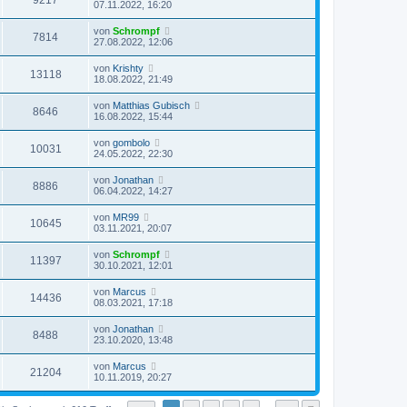
9217
07.11.2022, 16:20
von
Schrompf
7814
27.08.2022, 12:06
von
Krishty
13118
18.08.2022, 21:49
von
Matthias Gubisch
8646
16.08.2022, 15:44
von
gombolo
10031
24.05.2022, 22:30
von
Jonathan
8886
06.04.2022, 14:27
von
MR99
10645
03.11.2021, 20:07
von
Schrompf
11397
30.10.2021, 12:01
von
Marcus
14436
08.03.2021, 17:18
von
Jonathan
8488
23.10.2020, 13:48
von
Marcus
21204
10.11.2019, 20:27