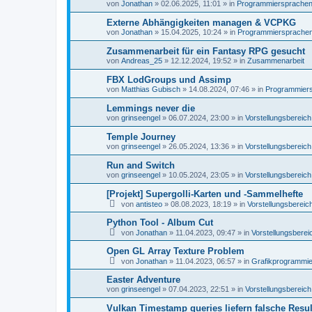
von
Jonathan
»
02.06.2025, 11:01
» in
Programmiersprachen, 
Externe Abhängigkeiten managen & VCPKG
von
Jonathan
»
15.04.2025, 10:24
» in
Programmiersprachen,
Zusammenarbeit für ein Fantasy RPG gesucht
von
Andreas_25
»
12.12.2024, 19:52
» in
Zusammenarbeit
FBX LodGroups und Assimp
von
Matthias Gubisch
»
14.08.2024, 07:46
» in
Programmiersp
Lemmings never die
von
grinseengel
»
06.07.2024, 23:00
» in
Vorstellungsbereich
Temple Journey
von
grinseengel
»
26.05.2024, 13:36
» in
Vorstellungsbereich
Run and Switch
von
grinseengel
»
10.05.2024, 23:05
» in
Vorstellungsbereich
[Projekt] Supergolli-Karten und -Sammelhefte
von
antisteo
»
08.08.2023, 18:19
» in
Vorstellungsbereic
Python Tool - Album Cut
von
Jonathan
»
11.04.2023, 09:47
» in
Vorstellungsberei
Open GL Array Texture Problem
von
Jonathan
»
11.04.2023, 06:57
» in
Grafikprogrammi
Easter Adventure
von
grinseengel
»
07.04.2023, 22:51
» in
Vorstellungsbereich
Vulkan Timestamp queries liefern falsche Resul