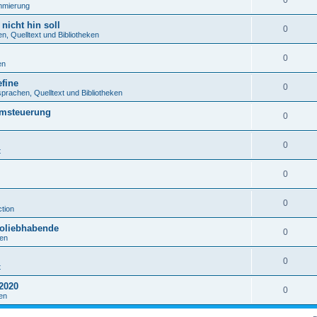
0
mmierung
nicht hin soll
0
, Quelltext und Bibliotheken
0
en
fine
0
rachen, Quelltext und Bibliotheken
emsteuerung
0
0
t
0
0
tion
roliebhabende
0
en
0
t
2020
0
en