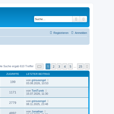
Suche
Erweiterte Suche
Registrieren
Anmelden
Seite
1
von
25
1
2
3
4
5
25
Nächste
ie Suche ergab 610 Treffer
…
ZUGRIFFE
LETZTER BEITRAG
von
grinseengel
199
03.08.2026, 10:53
von
ToniTurek
1171
15.07.2026, 11:30
von
grinseengel
2779
08.11.2025, 23:48
von
Jonathan
4892