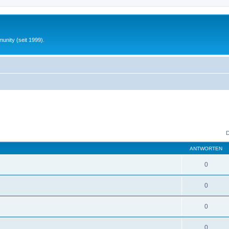
unity (seit 1999).
D
ANTWORTEN
0
0
0
0