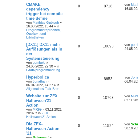
CMAKE
von
Matt
0
8718
dependency
16.08.20
trigger bei compile
time define
von
Matthias Gubisch
»
16.08.2022, 15:44
» in
Programmiersprachen,
Quelltext und
Bibliotheken
[DX11] DX11 mehr
von
gom
0
10093
Auflösungen als in
24.05.20
der
Systemsteuerung
von
gombolo
»
24.05.2022, 22:30
» in
Grafikprogrammierung
Hyperbolica
von
Jona
0
8953
von
Jonathan
»
06.04.20
06.04.2022, 14:27
» in
Allgemeines Talk-Brett
Website zur ZFX
von
MR9
0
10763
Halloween'21
03.11.20
Action
von
MR99
»
03.11.2021,
20:07
» in
ZFX
Halloween'21 Action
Die ZFX-
von
Sch
0
11524
Halloween-Action
30.10.20
'21
von
Schrompf
»