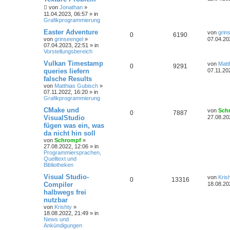
von
Jonathan
»
11.04.2023, 06:57
» in
Grafikprogrammierung
Easter Adventure
von
grin
0
6190
von
grinseengel
»
07.04.20
07.04.2023, 22:51
» in
Vorstellungsbereich
Vulkan Timestamp
von
Matt
0
9291
queries liefern
07.11.20
falsche Results
von
Matthias Gubisch
»
07.11.2022, 16:20
» in
Grafikprogrammierung
CMake und
von
Sch
0
7887
VisualStudio
27.08.20
fügen was ein, was
da nicht hin soll
von
Schrompf
»
27.08.2022, 12:06
» in
Programmiersprachen,
Quelltext und
Bibliotheken
Visual Studio-
von
Kris
0
13316
Compiler
18.08.20
halbwegs frei
nutzbar
von
Krishty
»
18.08.2022, 21:49
» in
News und
Ankündigungen