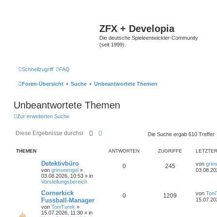
ZFX + Developia
Die deutsche Spieleentwickler-Community
(seit 1999).
Schnellzugriff
FAQ
Foren-Übersicht
Suche
Unbeantwortete Themen
Unbeantwortete Themen
Zur erweiterten Suche
Suche
Erweiterte Suche
Die Suche ergab 610 Treffer
THEMEN
ANTWORTEN
ZUGRIFFE
LETZTER
Detektivbüro
von
grin
0
245
von
grinseengel
»
03.08.20
03.08.2026, 10:53
» in
Vorstellungsbereich
Cornerkick
von
Toni
0
1209
Fussball-Manager
15.07.20
von
ToniTurek
»
15.07.2026, 11:30
» in