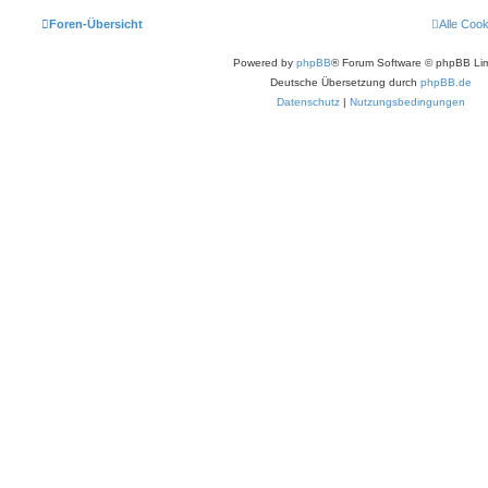
Foren-Übersicht
Alle Coo
Powered by
phpBB
® Forum Software © phpBB Lim
Deutsche Übersetzung durch
phpBB.de
Datenschutz
|
Nutzungsbedingungen