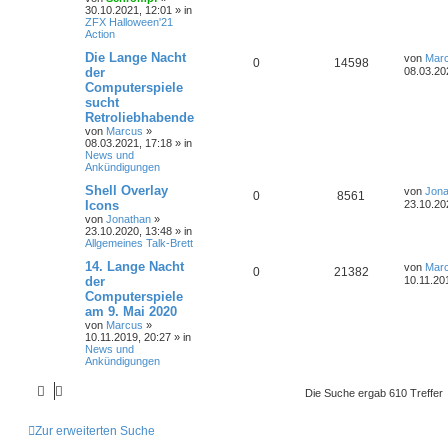
30.10.2021, 12:01
» in
ZFX Halloween'21
Action
Die Lange Nacht
von
Mar
0
14598
der
08.03.20
Computerspiele
sucht
Retroliebhabende
von
Marcus
»
08.03.2021, 17:18
» in
News und
Ankündigungen
Shell Overlay
von
Jona
0
8561
Icons
23.10.20
von
Jonathan
»
23.10.2020, 13:48
» in
Allgemeines Talk-Brett
14. Lange Nacht
von
Mar
0
21382
der
10.11.20
Computerspiele
am 9. Mai 2020
von
Marcus
»
10.11.2019, 20:27
» in
News und
Ankündigungen
Die Suche ergab 610 Treffer
Zur erweiterten Suche