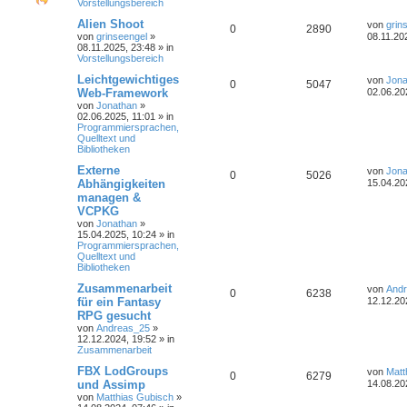
Vorstellungsbereich
Alien Shoot
von
grin
0
2890
von
grinseengel
»
08.11.20
08.11.2025, 23:48
» in
Vorstellungsbereich
Leichtgewichtiges
von
Jona
0
5047
Web-Framework
02.06.20
von
Jonathan
»
02.06.2025, 11:01
» in
Programmiersprachen,
Quelltext und
Bibliotheken
Externe
von
Jona
0
5026
Abhängigkeiten
15.04.20
managen &
VCPKG
von
Jonathan
»
15.04.2025, 10:24
» in
Programmiersprachen,
Quelltext und
Bibliotheken
Zusammenarbeit
von
And
0
6238
für ein Fantasy
12.12.20
RPG gesucht
von
Andreas_25
»
12.12.2024, 19:52
» in
Zusammenarbeit
FBX LodGroups
von
Matt
0
6279
und Assimp
14.08.20
von
Matthias Gubisch
»