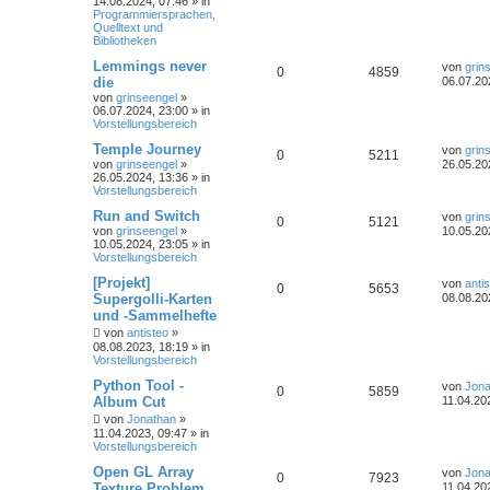
14.08.2024, 07:46
» in
Programmiersprachen,
Quelltext und
Bibliotheken
Lemmings never
von
grin
0
4859
die
06.07.20
von
grinseengel
»
06.07.2024, 23:00
» in
Vorstellungsbereich
Temple Journey
von
grin
0
5211
von
grinseengel
»
26.05.20
26.05.2024, 13:36
» in
Vorstellungsbereich
Run and Switch
von
grin
0
5121
von
grinseengel
»
10.05.20
10.05.2024, 23:05
» in
Vorstellungsbereich
[Projekt]
von
anti
0
5653
Supergolli-Karten
08.08.20
und -Sammelhefte
von
antisteo
»
08.08.2023, 18:19
» in
Vorstellungsbereich
Python Tool -
von
Jona
0
5859
Album Cut
11.04.20
von
Jonathan
»
11.04.2023, 09:47
» in
Vorstellungsbereich
Open GL Array
von
Jona
0
7923
Texture Problem
11.04.20