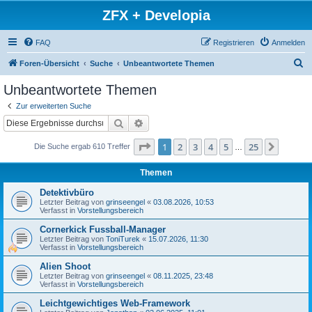
ZFX + Developia
FAQ
Registrieren
Anmelden
S
Foren-Übersicht
Suche
Unbeantwortete Themen
u
Unbeantwortete Themen
c
Zur erweiterten Suche
h
Suche
Erweiterte Suche
e
Seite
1
von
25
1
2
3
4
5
25
Nächst
Die Suche ergab 610 Treffer
…
Themen
Detektivbüro
Letzter Beitrag von
grinseengel
«
03.08.2026, 10:53
Verfasst in
Vorstellungsbereich
Cornerkick Fussball-Manager
Letzter Beitrag von
ToniTurek
«
15.07.2026, 11:30
Verfasst in
Vorstellungsbereich
Alien Shoot
Letzter Beitrag von
grinseengel
«
08.11.2025, 23:48
Verfasst in
Vorstellungsbereich
Leichtgewichtiges Web-Framework