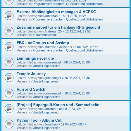
Letzter Beitrag von
Jonathan
«
02.06.2025, 11:01
Verfasst in
Programmiersprachen, Quelltext und Bibliotheken
Externe Abhängigkeiten managen & VCPKG
Letzter Beitrag von
Jonathan
«
15.04.2025, 10:24
Verfasst in
Programmiersprachen, Quelltext und Bibliotheken
Zusammenarbeit für ein Fantasy RPG gesucht
Letzter Beitrag von
Andreas_25
«
12.12.2024, 19:52
Verfasst in
Zusammenarbeit
FBX LodGroups und Assimp
Letzter Beitrag von
Matthias Gubisch
«
14.08.2024, 07:46
Verfasst in
Programmiersprachen, Quelltext und Bibliotheken
Lemmings never die
Letzter Beitrag von
grinseengel
«
06.07.2024, 23:00
Verfasst in
Vorstellungsbereich
Temple Journey
Letzter Beitrag von
grinseengel
«
26.05.2024, 13:36
Verfasst in
Vorstellungsbereich
Run and Switch
Letzter Beitrag von
grinseengel
«
10.05.2024, 23:05
Verfasst in
Vorstellungsbereich
[Projekt] Supergolli-Karten und -Sammelhefte
Letzter Beitrag von
antisteo
«
08.08.2023, 18:19
Verfasst in
Vorstellungsbereich
Python Tool - Album Cut
Letzter Beitrag von
Jonathan
«
11.04.2023, 09:47
Verfasst in
Vorstellungsbereich