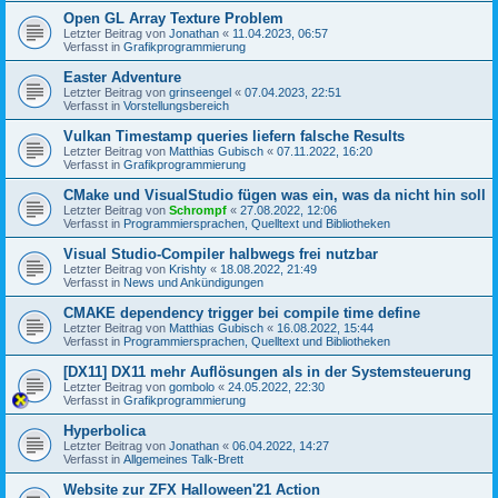
Open GL Array Texture Problem
Letzter Beitrag von
Jonathan
«
11.04.2023, 06:57
Verfasst in
Grafikprogrammierung
Easter Adventure
Letzter Beitrag von
grinseengel
«
07.04.2023, 22:51
Verfasst in
Vorstellungsbereich
Vulkan Timestamp queries liefern falsche Results
Letzter Beitrag von
Matthias Gubisch
«
07.11.2022, 16:20
Verfasst in
Grafikprogrammierung
CMake und VisualStudio fügen was ein, was da nicht hin soll
Letzter Beitrag von
Schrompf
«
27.08.2022, 12:06
Verfasst in
Programmiersprachen, Quelltext und Bibliotheken
Visual Studio-Compiler halbwegs frei nutzbar
Letzter Beitrag von
Krishty
«
18.08.2022, 21:49
Verfasst in
News und Ankündigungen
CMAKE dependency trigger bei compile time define
Letzter Beitrag von
Matthias Gubisch
«
16.08.2022, 15:44
Verfasst in
Programmiersprachen, Quelltext und Bibliotheken
[DX11] DX11 mehr Auflösungen als in der Systemsteuerung
Letzter Beitrag von
gombolo
«
24.05.2022, 22:30
Verfasst in
Grafikprogrammierung
Hyperbolica
Letzter Beitrag von
Jonathan
«
06.04.2022, 14:27
Verfasst in
Allgemeines Talk-Brett
Website zur ZFX Halloween'21 Action