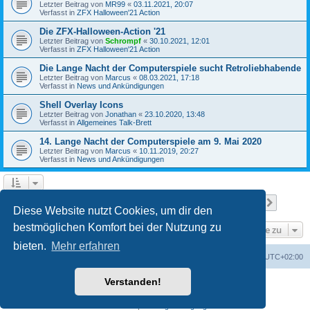
Letzter Beitrag von
MR99
«
03.11.2021, 20:07
Verfasst in
ZFX Halloween'21 Action
Die ZFX-Halloween-Action '21
Letzter Beitrag von
Schrompf
«
30.10.2021, 12:01
Verfasst in
ZFX Halloween'21 Action
Die Lange Nacht der Computerspiele sucht Retroliebhabende
Letzter Beitrag von
Marcus
«
08.03.2021, 17:18
Verfasst in
News und Ankündigungen
Shell Overlay Icons
Letzter Beitrag von
Jonathan
«
23.10.2020, 13:48
Verfasst in
Allgemeines Talk-Brett
14. Lange Nacht der Computerspiele am 9. Mai 2020
Letzter Beitrag von
Marcus
«
10.11.2019, 20:27
Verfasst in
News und Ankündigungen
Seite
1
von
25
1
2
3
4
5
25
Nächst
Die Suche ergab 610 Treffer
…
Diese Website nutzt Cookies, um dir den
bestmöglichen Komfort bei der Nutzung zu
Gehe zu
bieten.
Mehr erfahren
Foren-Übersicht
Alle Cookies löschen
Alle Zeiten sind
UTC+02:00
Verstanden!
Powered by
phpBB
® Forum Software © phpBB Limited
Deutsche Übersetzung durch
phpBB.de
Datenschutz
|
Nutzungsbedingungen