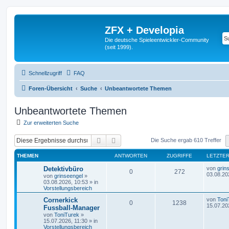
ZFX + Developia
Die deutsche Spieleentwickler-Community
(seit 1999).
Schnellzugriff
FAQ
Foren-Übersicht
Suche
Unbeantwortete Themen
Unbeantwortete Themen
Zur erweiterten Suche
Suche
Erweiterte Suche
Die Suche ergab 610 Treffer
THEMEN
ANTWORTEN
ZUGRIFFE
LETZTER
Detektivbüro
von
grin
0
272
03.08.20
von
grinseengel
»
03.08.2026, 10:53
» in
Vorstellungsbereich
Cornerkick
von
Toni
0
1238
15.07.20
Fussball-Manager
von
ToniTurek
»
15.07.2026, 11:30
» in
Vorstellungsbereich