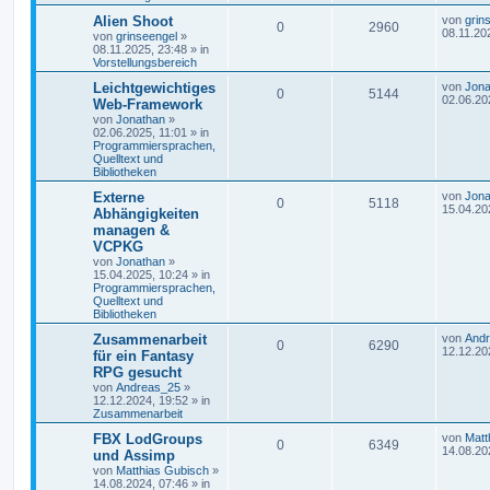
Alien Shoot
von
grin
0
2960
08.11.20
von
grinseengel
»
08.11.2025, 23:48
» in
Vorstellungsbereich
Leichtgewichtiges
von
Jona
0
5144
02.06.20
Web-Framework
von
Jonathan
»
02.06.2025, 11:01
» in
Programmiersprachen,
Quelltext und
Bibliotheken
Externe
von
Jona
0
5118
15.04.20
Abhängigkeiten
managen &
VCPKG
von
Jonathan
»
15.04.2025, 10:24
» in
Programmiersprachen,
Quelltext und
Bibliotheken
Zusammenarbeit
von
And
0
6290
12.12.20
für ein Fantasy
RPG gesucht
von
Andreas_25
»
12.12.2024, 19:52
» in
Zusammenarbeit
FBX LodGroups
von
Matt
0
6349
14.08.20
und Assimp
von
Matthias Gubisch
»
14.08.2024, 07:46
» in