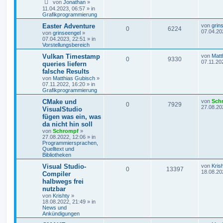
von
Jonathan
»
11.04.2023, 06:57
» in
Grafikprogrammierung
Easter Adventure
von
grin
0
6224
07.04.20
von
grinseengel
»
07.04.2023, 22:51
» in
Vorstellungsbereich
Vulkan Timestamp
von
Matt
0
9330
07.11.20
queries liefern
falsche Results
von
Matthias Gubisch
»
07.11.2022, 16:20
» in
Grafikprogrammierung
CMake und
von
Sch
0
7929
27.08.20
VisualStudio
fügen was ein, was
da nicht hin soll
von
Schrompf
»
27.08.2022, 12:06
» in
Programmiersprachen,
Quelltext und
Bibliotheken
Visual Studio-
von
Kris
0
13397
18.08.20
Compiler
halbwegs frei
nutzbar
von
Krishty
»
18.08.2022, 21:49
» in
News und
Ankündigungen