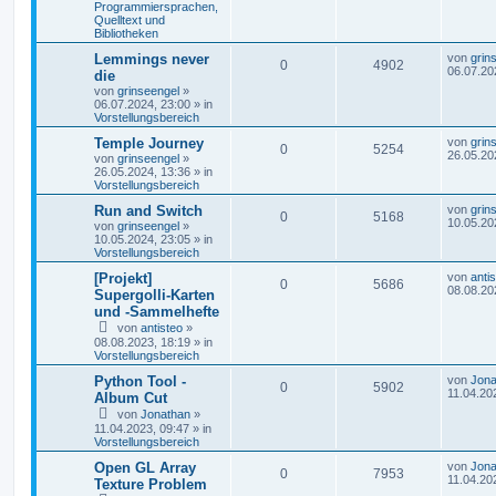
Programmiersprachen,
Quelltext und
Bibliotheken
Lemmings never
von
grin
0
4902
06.07.20
die
von
grinseengel
»
06.07.2024, 23:00
» in
Vorstellungsbereich
Temple Journey
von
grin
0
5254
26.05.20
von
grinseengel
»
26.05.2024, 13:36
» in
Vorstellungsbereich
Run and Switch
von
grin
0
5168
10.05.20
von
grinseengel
»
10.05.2024, 23:05
» in
Vorstellungsbereich
[Projekt]
von
anti
0
5686
08.08.20
Supergolli-Karten
und -Sammelhefte
von
antisteo
»
08.08.2023, 18:19
» in
Vorstellungsbereich
Python Tool -
von
Jona
0
5902
11.04.20
Album Cut
von
Jonathan
»
11.04.2023, 09:47
» in
Vorstellungsbereich
Open GL Array
von
Jona
0
7953
11.04.20
Texture Problem