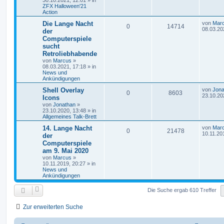
30.10.2021, 12:01
» in
ZFX Halloween'21
Action
Die Lange Nacht
von
Mar
0
14714
08.03.20
der
Computerspiele
sucht
Retroliebhabende
von
Marcus
»
08.03.2021, 17:18
» in
News und
Ankündigungen
Shell Overlay
von
Jona
0
8603
23.10.20
Icons
von
Jonathan
»
23.10.2020, 13:48
» in
Allgemeines Talk-Brett
14. Lange Nacht
von
Mar
0
21478
10.11.20
der
Computerspiele
am 9. Mai 2020
von
Marcus
»
10.11.2019, 20:27
» in
News und
Ankündigungen
Die Suche ergab 610 Treffer
Zur erweiterten Suche