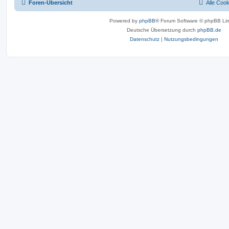
Foren-Übersicht
Alle Coo
Powered by
phpBB
® Forum Software © phpBB Lim
Deutsche Übersetzung durch
phpBB.de
Datenschutz
|
Nutzungsbedingungen