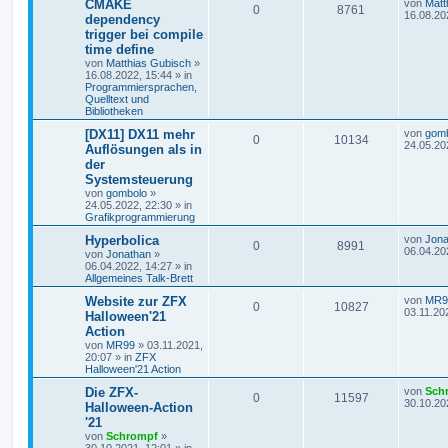
CMAKE
von
Matt
0
8761
16.08.20
dependency
trigger bei compile
time define
von
Matthias Gubisch
»
16.08.2022, 15:44
» in
Programmiersprachen,
Quelltext und
Bibliotheken
[DX11] DX11 mehr
von
gom
0
10134
24.05.20
Auflösungen als in
der
Systemsteuerung
von
gombolo
»
24.05.2022, 22:30
» in
Grafikprogrammierung
Hyperbolica
von
Jona
0
8991
06.04.20
von
Jonathan
»
06.04.2022, 14:27
» in
Allgemeines Talk-Brett
Website zur ZFX
von
MR9
0
10827
03.11.20
Halloween'21
Action
von
MR99
»
03.11.2021,
20:07
» in
ZFX
Halloween'21 Action
Die ZFX-
von
Sch
0
11597
30.10.20
Halloween-Action
'21
von
Schrompf
»