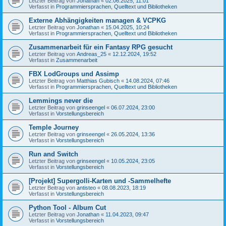
Letzter Beitrag von
Jonathan
«
02.06.2025, 11:01
Verfasst in
Programmiersprachen, Quelltext und Bibliotheken
Externe Abhängigkeiten managen & VCPKG
Letzter Beitrag von
Jonathan
«
15.04.2025, 10:24
Verfasst in
Programmiersprachen, Quelltext und Bibliotheken
Zusammenarbeit für ein Fantasy RPG gesucht
Letzter Beitrag von
Andreas_25
«
12.12.2024, 19:52
Verfasst in
Zusammenarbeit
FBX LodGroups und Assimp
Letzter Beitrag von
Matthias Gubisch
«
14.08.2024, 07:46
Verfasst in
Programmiersprachen, Quelltext und Bibliotheken
Lemmings never die
Letzter Beitrag von
grinseengel
«
06.07.2024, 23:00
Verfasst in
Vorstellungsbereich
Temple Journey
Letzter Beitrag von
grinseengel
«
26.05.2024, 13:36
Verfasst in
Vorstellungsbereich
Run and Switch
Letzter Beitrag von
grinseengel
«
10.05.2024, 23:05
Verfasst in
Vorstellungsbereich
[Projekt] Supergolli-Karten und -Sammelhefte
Letzter Beitrag von
antisteo
«
08.08.2023, 18:19
Verfasst in
Vorstellungsbereich
Python Tool - Album Cut
Letzter Beitrag von
Jonathan
«
11.04.2023, 09:47
Verfasst in
Vorstellungsbereich