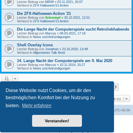
Letzter Beitrag von
MR99
«
03.11.2021, 20:07
Verfasst in
ZFX Halloween'21 Action
Die ZFX-Halloween-Action '21
Letzter Beitrag von
Schrompf
«
30.10.2021, 12:01
Verfasst in
ZFX Halloween'21 Action
Die Lange Nacht der Computerspiele sucht Retroliebhabende
Letzter Beitrag von
Marcus
«
08.03.2021, 17:18
Verfasst in
News und Ankündigungen
Shell Overlay Icons
Letzter Beitrag von
Jonathan
«
23.10.2020, 13:48
Verfasst in
Allgemeines Talk-Brett
14. Lange Nacht der Computerspiele am 9. Mai 2020
Letzter Beitrag von
Marcus
«
10.11.2019, 20:27
Verfasst in
News und Ankündigungen
Seite
1
von
25
1
2
3
4
5
25
Nächst
Die Suche ergab 610 Treffer
…
Diese Website nutzt Cookies, um dir den
bestmöglichen Komfort bei der Nutzung zu
Gehe zu
bieten.
Mehr erfahren
Foren-Übersicht
Alle Cookies löschen
Alle Zeiten sind
UTC+02:00
Verstanden!
Powered by
phpBB
® Forum Software © phpBB Limited
Deutsche Übersetzung durch
phpBB.de
Datenschutz
|
Nutzungsbedingungen