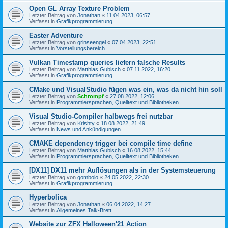
Open GL Array Texture Problem
Letzter Beitrag von
Jonathan
«
11.04.2023, 06:57
Verfasst in
Grafikprogrammierung
Easter Adventure
Letzter Beitrag von
grinseengel
«
07.04.2023, 22:51
Verfasst in
Vorstellungsbereich
Vulkan Timestamp queries liefern falsche Results
Letzter Beitrag von
Matthias Gubisch
«
07.11.2022, 16:20
Verfasst in
Grafikprogrammierung
CMake und VisualStudio fügen was ein, was da nicht hin soll
Letzter Beitrag von
Schrompf
«
27.08.2022, 12:06
Verfasst in
Programmiersprachen, Quelltext und Bibliotheken
Visual Studio-Compiler halbwegs frei nutzbar
Letzter Beitrag von
Krishty
«
18.08.2022, 21:49
Verfasst in
News und Ankündigungen
CMAKE dependency trigger bei compile time define
Letzter Beitrag von
Matthias Gubisch
«
16.08.2022, 15:44
Verfasst in
Programmiersprachen, Quelltext und Bibliotheken
[DX11] DX11 mehr Auflösungen als in der Systemsteuerung
Letzter Beitrag von
gombolo
«
24.05.2022, 22:30
Verfasst in
Grafikprogrammierung
Hyperbolica
Letzter Beitrag von
Jonathan
«
06.04.2022, 14:27
Verfasst in
Allgemeines Talk-Brett
Website zur ZFX Halloween'21 Action