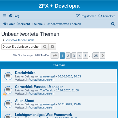
ZFX + Developia
FAQ
Registrieren
Anmelden
S
Foren-Übersicht
Suche
Unbeantwortete Themen
u
Unbeantwortete Themen
c
Zur erweiterten Suche
h
Suche
Erweiterte Suche
e
Seite
1
von
25
1
2
3
4
5
25
Nächst
Die Suche ergab 610 Treffer
…
Themen
Detektivbüro
Letzter Beitrag von
grinseengel
«
03.08.2026, 10:53
Verfasst in
Vorstellungsbereich
Cornerkick Fussball-Manager
Letzter Beitrag von
ToniTurek
«
15.07.2026, 11:30
Verfasst in
Vorstellungsbereich
Alien Shoot
Letzter Beitrag von
grinseengel
«
08.11.2025, 23:48
Verfasst in
Vorstellungsbereich
Leichtgewichtiges Web-Framework