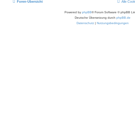
Foren-Übersicht
Alle Coo
Powered by
phpBB
® Forum Software © phpBB Lim
Deutsche Übersetzung durch
phpBB.de
Datenschutz
|
Nutzungsbedingungen