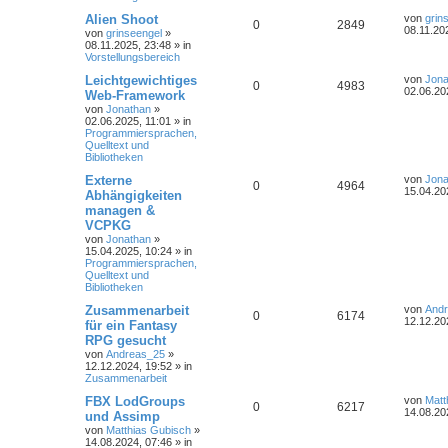
Alien Shoot
von
grin
0
2849
08.11.20
von
grinseengel
»
08.11.2025, 23:48
» in
Vorstellungsbereich
Leichtgewichtiges
von
Jona
0
4983
02.06.20
Web-Framework
von
Jonathan
»
02.06.2025, 11:01
» in
Programmiersprachen,
Quelltext und
Bibliotheken
Externe
von
Jona
0
4964
15.04.20
Abhängigkeiten
managen &
VCPKG
von
Jonathan
»
15.04.2025, 10:24
» in
Programmiersprachen,
Quelltext und
Bibliotheken
Zusammenarbeit
von
And
0
6174
12.12.20
für ein Fantasy
RPG gesucht
von
Andreas_25
»
12.12.2024, 19:52
» in
Zusammenarbeit
FBX LodGroups
von
Matt
0
6217
14.08.20
und Assimp
von
Matthias Gubisch
»
14.08.2024, 07:46
» in