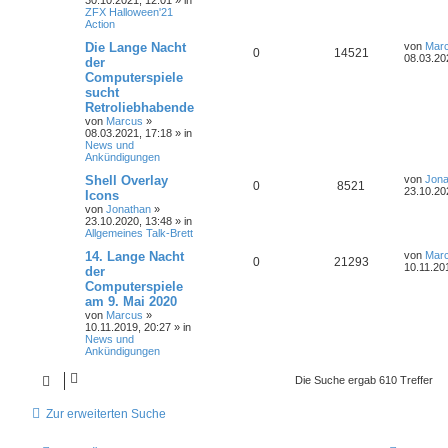
30.10.2021, 12:01
» in
ZFX Halloween'21
Action
Die Lange Nacht
von
Mar
0
14521
08.03.20
der
Computerspiele
sucht
Retroliebhabende
von
Marcus
»
08.03.2021, 17:18
» in
News und
Ankündigungen
Shell Overlay
von
Jona
0
8521
23.10.20
Icons
von
Jonathan
»
23.10.2020, 13:48
» in
Allgemeines Talk-Brett
14. Lange Nacht
von
Mar
0
21293
10.11.20
der
Computerspiele
am 9. Mai 2020
von
Marcus
»
10.11.2019, 20:27
» in
News und
Ankündigungen
Die Suche ergab 610 Treffer
Zur erweiterten Suche