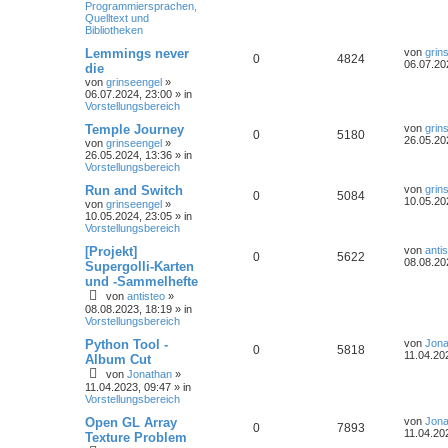
Programmiersprachen,
Quelltext und
Bibliotheken
Lemmings never
von
grin
0
4824
06.07.20
die
von
grinseengel
»
06.07.2024, 23:00
» in
Vorstellungsbereich
Temple Journey
von
grin
0
5180
26.05.20
von
grinseengel
»
26.05.2024, 13:36
» in
Vorstellungsbereich
Run and Switch
von
grin
0
5084
10.05.20
von
grinseengel
»
10.05.2024, 23:05
» in
Vorstellungsbereich
[Projekt]
von
anti
0
5622
08.08.20
Supergolli-Karten
und -Sammelhefte
von
antisteo
»
08.08.2023, 18:19
» in
Vorstellungsbereich
Python Tool -
von
Jona
0
5818
11.04.20
Album Cut
von
Jonathan
»
11.04.2023, 09:47
» in
Vorstellungsbereich
Open GL Array
von
Jona
0
7893
11.04.20
Texture Problem