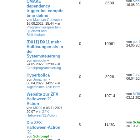
CMAKE
von
Matt
0
8680
16.08.20
dependency
trigger bei compile
time define
von
Matthias Gubisch
»
16.08.2022, 15:44
» in
Programmiersprachen,
Quelltext und
Bibliotheken
[DX11] DX11 mehr
von
gom
0
10061
24.05.20
Auflösungen als in
der
Systemsteuerung
von
gombolo
»
24.05.2022, 22:30
» in
Grafikprogrammierung
Hyperbolica
von
Jona
0
8926
06.04.20
von
Jonathan
»
06.04.2022, 14:27
» in
Allgemeines Talk-Brett
Website zur ZFX
von
MR9
0
10714
03.11.20
Halloween'21
Action
von
MR99
»
03.11.2021,
20:07
» in
ZFX
Halloween'21 Action
Die ZFX-
von
Sch
0
11465
30.10.20
Halloween-Action
'21
von
Schrompf
»