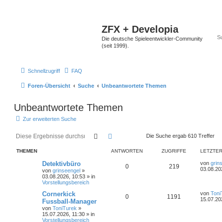
ZFX + Developia
Die deutsche Spieleentwickler-Community
(seit 1999).
Schnellzugriff
FAQ
Foren-Übersicht
Suche
Unbeantwortete Themen
Unbeantwortete Themen
Zur erweiterten Suche
Suche
Erweiterte Suche
Die Suche ergab 610 Treffer
THEMEN
ANTWORTEN
ZUGRIFFE
LETZTER
Detektivbüro
von
grin
0
219
03.08.20
von
grinseengel
»
03.08.2026, 10:53
» in
Vorstellungsbereich
Cornerkick
von
Toni
0
1191
15.07.20
Fussball-Manager
von
ToniTurek
»
15.07.2026, 11:30
» in
Vorstellungsbereich