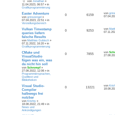
von
Jonathan
»
11.04.2023, 06:57
» in
Grafikprogrammierung
Easter Adventure
von
grin
0
6159
07.04.20
von
grinseengel
»
07.04.2023, 22:51
» in
Vorstellungsbereich
Vulkan Timestamp
von
Matt
0
9253
07.11.20
queries liefern
falsche Results
von
Matthias Gubisch
»
07.11.2022, 16:20
» in
Grafikprogrammierung
CMake und
von
Sch
0
7855
27.08.20
VisualStudio
fügen was ein, was
da nicht hin soll
von
Schrompf
»
27.08.2022, 12:06
» in
Programmiersprachen,
Quelltext und
Bibliotheken
Visual Studio-
von
Kris
0
13221
18.08.20
Compiler
halbwegs frei
nutzbar
von
Krishty
»
18.08.2022, 21:49
» in
News und
Ankündigungen