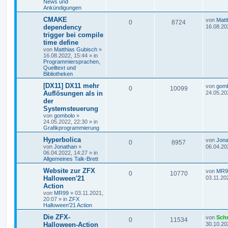
News und
Ankündigungen
CMAKE
von
Matt
0
8724
dependency
16.08.20
trigger bei compile
time define
von
Matthias Gubisch
»
16.08.2022, 15:44
» in
Programmiersprachen,
Quelltext und
Bibliotheken
[DX11] DX11 mehr
von
gom
0
10099
Auflösungen als in
24.05.20
der
Systemsteuerung
von
gombolo
»
24.05.2022, 22:30
» in
Grafikprogrammierung
Hyperbolica
von
Jona
0
8957
von
Jonathan
»
06.04.20
06.04.2022, 14:27
» in
Allgemeines Talk-Brett
Website zur ZFX
von
MR9
0
10770
Halloween'21
03.11.20
Action
von
MR99
»
03.11.2021,
20:07
» in
ZFX
Halloween'21 Action
Die ZFX-
von
Sch
0
11534
Halloween-Action
30.10.20