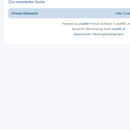
Zur erweiterten Suche
Foren-Übersicht
Alle Coo
Powered by
phpBB
® Forum Software © phpBB Lim
Deutsche Übersetzung durch
phpBB.de
Datenschutz
|
Nutzungsbedingungen