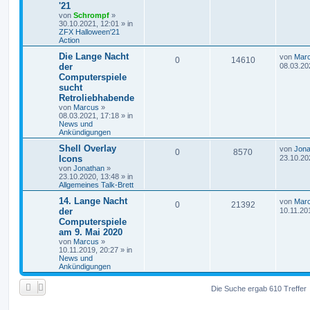
'21
von
Schrompf
»
30.10.2021, 12:01
» in
ZFX Halloween'21
Action
Die Lange Nacht
von
Mar
0
14610
der
08.03.20
Computerspiele
sucht
Retroliebhabende
von
Marcus
»
08.03.2021, 17:18
» in
News und
Ankündigungen
Shell Overlay
von
Jona
0
8570
Icons
23.10.20
von
Jonathan
»
23.10.2020, 13:48
» in
Allgemeines Talk-Brett
14. Lange Nacht
von
Mar
0
21392
der
10.11.20
Computerspiele
am 9. Mai 2020
von
Marcus
»
10.11.2019, 20:27
» in
News und
Ankündigungen
Die Suche ergab 610 Treffer