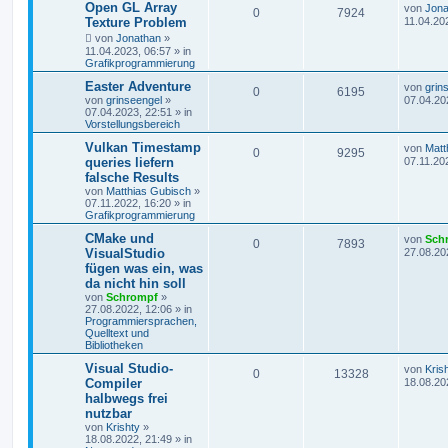
Open GL Array
von
Jona
0
7924
Texture Problem
11.04.20
von
Jonathan
»
11.04.2023, 06:57
» in
Grafikprogrammierung
Easter Adventure
von
grin
0
6195
von
grinseengel
»
07.04.20
07.04.2023, 22:51
» in
Vorstellungsbereich
Vulkan Timestamp
von
Matt
0
9295
queries liefern
07.11.20
falsche Results
von
Matthias Gubisch
»
07.11.2022, 16:20
» in
Grafikprogrammierung
CMake und
von
Sch
0
7893
VisualStudio
27.08.20
fügen was ein, was
da nicht hin soll
von
Schrompf
»
27.08.2022, 12:06
» in
Programmiersprachen,
Quelltext und
Bibliotheken
Visual Studio-
von
Kris
0
13328
Compiler
18.08.20
halbwegs frei
nutzbar
von
Krishty
»
18.08.2022, 21:49
» in