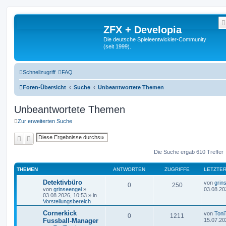
ZFX + Developia
Die deutsche Spieleentwickler-Community
(seit 1999).
Schnellzugriff
FAQ
Foren-Übersicht
Suche
Unbeantwortete Themen
Unbeantwortete Themen
Zur erweiterten Suche
Suche
Erweiterte Suche
Die Suche ergab 610 Treffer
THEMEN
ANTWORTEN
ZUGRIFFE
LETZTER
Detektivbüro
von
grin
0
250
von
grinseengel
»
03.08.20
03.08.2026, 10:53
» in
Vorstellungsbereich
Cornerkick
von
Toni
0
1211
Fussball-Manager
15.07.20