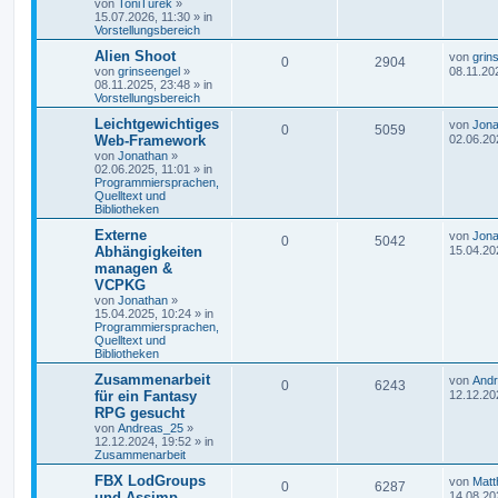
von
ToniTurek
»
15.07.2026, 11:30
» in
Vorstellungsbereich
Alien Shoot
von
grin
0
2904
von
grinseengel
»
08.11.20
08.11.2025, 23:48
» in
Vorstellungsbereich
Leichtgewichtiges
von
Jona
0
5059
Web-Framework
02.06.20
von
Jonathan
»
02.06.2025, 11:01
» in
Programmiersprachen,
Quelltext und
Bibliotheken
Externe
von
Jona
0
5042
Abhängigkeiten
15.04.20
managen &
VCPKG
von
Jonathan
»
15.04.2025, 10:24
» in
Programmiersprachen,
Quelltext und
Bibliotheken
Zusammenarbeit
von
And
0
6243
für ein Fantasy
12.12.20
RPG gesucht
von
Andreas_25
»
12.12.2024, 19:52
» in
Zusammenarbeit
FBX LodGroups
von
Matt
0
6287
und Assimp
14.08.20