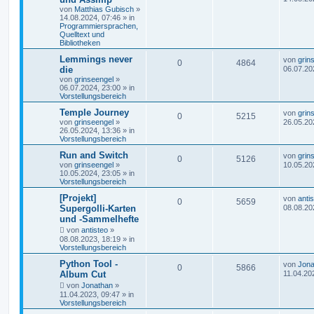
von
Matthias Gubisch
»
14.08.2024, 07:46
» in
Programmiersprachen,
Quelltext und
Bibliotheken
Lemmings never
von
grin
0
4864
die
06.07.20
von
grinseengel
»
06.07.2024, 23:00
» in
Vorstellungsbereich
Temple Journey
von
grin
0
5215
von
grinseengel
»
26.05.20
26.05.2024, 13:36
» in
Vorstellungsbereich
Run and Switch
von
grin
0
5126
von
grinseengel
»
10.05.20
10.05.2024, 23:05
» in
Vorstellungsbereich
[Projekt]
von
anti
0
5659
Supergolli-Karten
08.08.20
und -Sammelhefte
von
antisteo
»
08.08.2023, 18:19
» in
Vorstellungsbereich
Python Tool -
von
Jona
0
5866
Album Cut
11.04.20
von
Jonathan
»
11.04.2023, 09:47
» in
Vorstellungsbereich