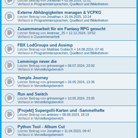
Letzter Beitrag von
Jonathan
«
02.06.2025, 11:01
Verfasst in
Programmiersprachen, Quelltext und Bibliotheken
Externe Abhängigkeiten managen & VCPKG
Letzter Beitrag von
Jonathan
«
15.04.2025, 10:24
Verfasst in
Programmiersprachen, Quelltext und Bibliotheken
Zusammenarbeit für ein Fantasy RPG gesucht
Letzter Beitrag von
Andreas_25
«
12.12.2024, 19:52
Verfasst in
Zusammenarbeit
FBX LodGroups und Assimp
Letzter Beitrag von
Matthias Gubisch
«
14.08.2024, 07:46
Verfasst in
Programmiersprachen, Quelltext und Bibliotheken
Lemmings never die
Letzter Beitrag von
grinseengel
«
06.07.2024, 23:00
Verfasst in
Vorstellungsbereich
Temple Journey
Letzter Beitrag von
grinseengel
«
26.05.2024, 13:36
Verfasst in
Vorstellungsbereich
Run and Switch
Letzter Beitrag von
grinseengel
«
10.05.2024, 23:05
Verfasst in
Vorstellungsbereich
[Projekt] Supergolli-Karten und -Sammelhefte
Letzter Beitrag von
antisteo
«
08.08.2023, 18:19
Verfasst in
Vorstellungsbereich
Python Tool - Album Cut
Letzter Beitrag von
Jonathan
«
11.04.2023, 09:47
Verfasst in
Vorstellungsbereich