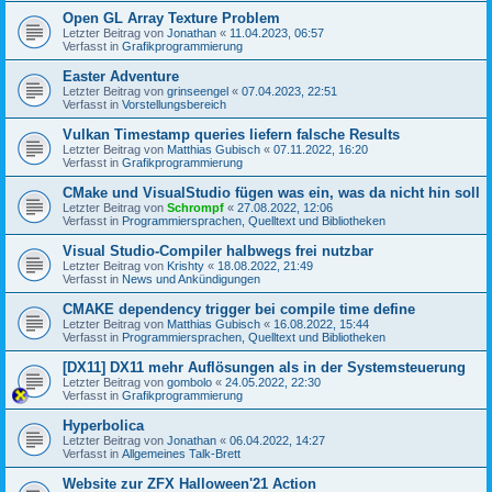
Open GL Array Texture Problem
Letzter Beitrag von
Jonathan
«
11.04.2023, 06:57
Verfasst in
Grafikprogrammierung
Easter Adventure
Letzter Beitrag von
grinseengel
«
07.04.2023, 22:51
Verfasst in
Vorstellungsbereich
Vulkan Timestamp queries liefern falsche Results
Letzter Beitrag von
Matthias Gubisch
«
07.11.2022, 16:20
Verfasst in
Grafikprogrammierung
CMake und VisualStudio fügen was ein, was da nicht hin soll
Letzter Beitrag von
Schrompf
«
27.08.2022, 12:06
Verfasst in
Programmiersprachen, Quelltext und Bibliotheken
Visual Studio-Compiler halbwegs frei nutzbar
Letzter Beitrag von
Krishty
«
18.08.2022, 21:49
Verfasst in
News und Ankündigungen
CMAKE dependency trigger bei compile time define
Letzter Beitrag von
Matthias Gubisch
«
16.08.2022, 15:44
Verfasst in
Programmiersprachen, Quelltext und Bibliotheken
[DX11] DX11 mehr Auflösungen als in der Systemsteuerung
Letzter Beitrag von
gombolo
«
24.05.2022, 22:30
Verfasst in
Grafikprogrammierung
Hyperbolica
Letzter Beitrag von
Jonathan
«
06.04.2022, 14:27
Verfasst in
Allgemeines Talk-Brett
Website zur ZFX Halloween'21 Action