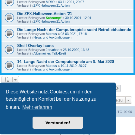
Letzter Beitrag von
MR99
«
03.11.2021, 20:07
Verfasst in
ZFX Halloween'21 Action
Die ZFX-Halloween-Action '21
Letzter Beitrag von
Schrompf
«
30.10.2021, 12:01
Verfasst in
ZFX Halloween'21 Action
Die Lange Nacht der Computerspiele sucht Retroliebhabende
Letzter Beitrag von
Marcus
«
08.03.2021, 17:18
Verfasst in
News und Ankündigungen
Shell Overlay Icons
Letzter Beitrag von
Jonathan
«
23.10.2020, 13:48
Verfasst in
Allgemeines Talk-Brett
14. Lange Nacht der Computerspiele am 9. Mai 2020
Letzter Beitrag von
Marcus
«
10.11.2019, 20:27
Verfasst in
News und Ankündigungen
Seite
1
von
25
1
2
3
4
5
25
Nächst
Die Suche ergab 610 Treffer
…
Diese Website nutzt Cookies, um dir den
bestmöglichen Komfort bei der Nutzung zu
Gehe zu
bieten.
Mehr erfahren
Foren-Übersicht
Alle Cookies löschen
Alle Zeiten sind
UTC+02:00
Verstanden!
Powered by
phpBB
® Forum Software © phpBB Limited
Deutsche Übersetzung durch
phpBB.de
Datenschutz
|
Nutzungsbedingungen