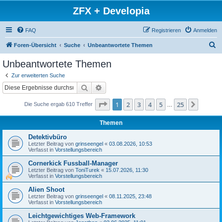
ZFX + Developia
FAQ
Registrieren
Anmelden
S
Foren-Übersicht
Suche
Unbeantwortete Themen
u
Unbeantwortete Themen
c
Zur erweiterten Suche
h
Suche
Erweiterte Suche
e
Seite
1
von
25
1
2
3
4
5
25
Nächst
Die Suche ergab 610 Treffer
…
Themen
Detektivbüro
Letzter Beitrag von
grinseengel
«
03.08.2026, 10:53
Verfasst in
Vorstellungsbereich
Cornerkick Fussball-Manager
Letzter Beitrag von
ToniTurek
«
15.07.2026, 11:30
Verfasst in
Vorstellungsbereich
Alien Shoot
Letzter Beitrag von
grinseengel
«
08.11.2025, 23:48
Verfasst in
Vorstellungsbereich
Leichtgewichtiges Web-Framework