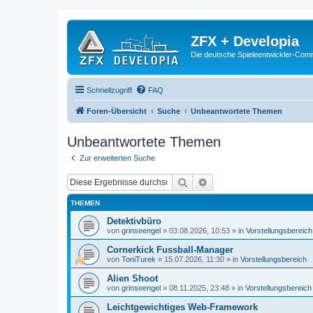
ZFX + Developia
Die deutsche Spieleentwickler-Comm
Schnellzugriff
FAQ
Foren-Übersicht
Suche
Unbeantwortete Themen
Unbeantwortete Themen
Zur erweiterten Suche
Suche
Erweiterte Suche
THEMEN
Detektivbüro
von
grinseengel
»
03.08.2026, 10:53
» in
Vorstellungsbereich
Cornerkick Fussball-Manager
von
ToniTurek
»
15.07.2026, 11:30
» in
Vorstellungsbereich
Alien Shoot
von
grinseengel
»
08.11.2025, 23:48
» in
Vorstellungsbereich
Leichtgewichtiges Web-Framework