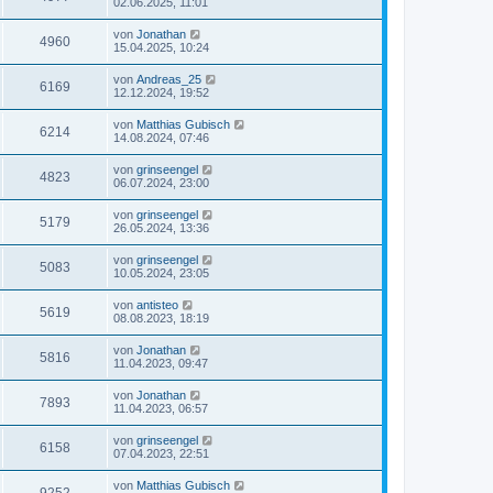
02.06.2025, 11:01
von
Jonathan
4960
15.04.2025, 10:24
von
Andreas_25
6169
12.12.2024, 19:52
von
Matthias Gubisch
6214
14.08.2024, 07:46
von
grinseengel
4823
06.07.2024, 23:00
von
grinseengel
5179
26.05.2024, 13:36
von
grinseengel
5083
10.05.2024, 23:05
von
antisteo
5619
08.08.2023, 18:19
von
Jonathan
5816
11.04.2023, 09:47
von
Jonathan
7893
11.04.2023, 06:57
von
grinseengel
6158
07.04.2023, 22:51
von
Matthias Gubisch