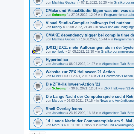
von
Matthias Gubisch
»
07.11.2022, 16:20
» in
Grafikprogra
CMake und VisualStudio fügen was ein, was da 
von
Schrompf
»
27.08.2022, 12:06
» in
Programmiersprachen
Visual Studio-Compiler halbwegs frei nutzbar
von
Krishty
»
18.08.2022, 21:49
» in
News und Ankündigung
CMAKE dependency trigger bei compile time de
von
Matthias Gubisch
»
16.08.2022, 15:44
» in
Programmiersp
[DX11] DX11 mehr Auflösungen als in der Syst
von
gombolo
»
24.05.2022, 22:30
» in
Grafikprogrammierung
Hyperbolica
von
Jonathan
»
06.04.2022, 14:27
» in
Allgemeines Talk-Bret
Website zur ZFX Halloween'21 Action
von
MR99
»
03.11.2021, 20:07
» in
ZFX Halloween'21 Action
Die ZFX-Halloween-Action '21
von
Schrompf
»
30.10.2021, 12:01
» in
ZFX Halloween'21 Ac
Die Lange Nacht der Computerspiele sucht Ret
von
Marcus
»
08.03.2021, 17:18
» in
News und Ankündigung
Shell Overlay Icons
von
Jonathan
»
23.10.2020, 13:48
» in
Allgemeines Talk-Bret
14. Lange Nacht der Computerspiele am 9. Mai 
von
Marcus
»
10.11.2019, 20:27
» in
News und Ankündigung