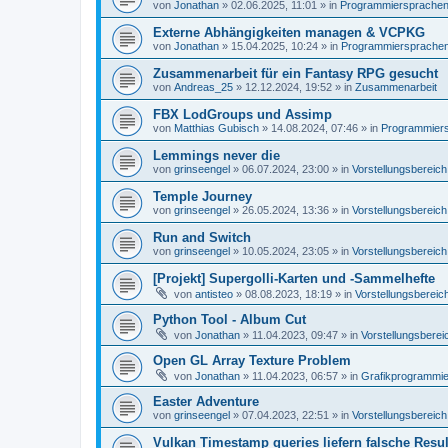
von
Jonathan
»
02.06.2025, 11:01
» in
Programmiersprachen, 
Externe Abhängigkeiten managen & VCPKG
von
Jonathan
»
15.04.2025, 10:24
» in
Programmiersprachen,
Zusammenarbeit für ein Fantasy RPG gesucht
von
Andreas_25
»
12.12.2024, 19:52
» in
Zusammenarbeit
FBX LodGroups und Assimp
von
Matthias Gubisch
»
14.08.2024, 07:46
» in
Programmiersp
Lemmings never die
von
grinseengel
»
06.07.2024, 23:00
» in
Vorstellungsbereich
Temple Journey
von
grinseengel
»
26.05.2024, 13:36
» in
Vorstellungsbereich
Run and Switch
von
grinseengel
»
10.05.2024, 23:05
» in
Vorstellungsbereich
[Projekt] Supergolli-Karten und -Sammelhefte
von
antisteo
»
08.08.2023, 18:19
» in
Vorstellungsbereic
Python Tool - Album Cut
von
Jonathan
»
11.04.2023, 09:47
» in
Vorstellungsberei
Open GL Array Texture Problem
von
Jonathan
»
11.04.2023, 06:57
» in
Grafikprogrammi
Easter Adventure
von
grinseengel
»
07.04.2023, 22:51
» in
Vorstellungsbereich
Vulkan Timestamp queries liefern falsche Resul