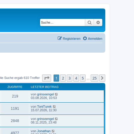
Suche
Erweiterte Suche
Registrieren
Anmelden
Seite
1
von
25
1
2
3
4
5
25
Nächste
Die Suche ergab 610 Treffer
…
ZUGRIFFE
LETZTER BEITRAG
von
grinseengel
219
03.08.2026, 10:53
von
ToniTurek
1191
15.07.2026, 11:30
von
grinseengel
2848
08.11.2025, 23:48
von
Jonathan
4977