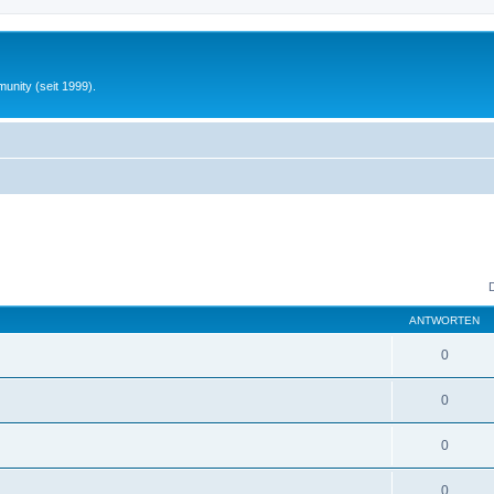
unity (seit 1999).
ANTWORTEN
0
0
0
0