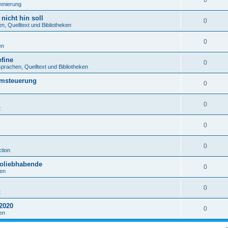
0
mmierung
nicht hin soll
0
, Quelltext und Bibliotheken
0
en
fine
0
rachen, Quelltext und Bibliotheken
emsteuerung
0
0
t
0
0
tion
roliebhabende
0
en
0
t
2020
0
en