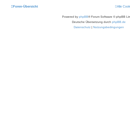
Foren-Übersicht
Alle Coo
Powered by
phpBB
® Forum Software © phpBB Lim
Deutsche Übersetzung durch
phpBB.de
Datenschutz
|
Nutzungsbedingungen