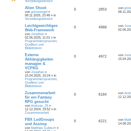
Vorstellungsbereich
Alien Shoot
von
grin
0
2853
von
grinseengel
»
08.11.20
08.11.2025, 23:48
» in
Vorstellungsbereich
Leichtgewichtiges
von
Jona
0
4988
Web-Framework
02.06.20
von
Jonathan
»
02.06.2025, 11:01
» in
Programmiersprachen,
Quelltext und
Bibliotheken
Externe
von
Jona
0
4972
Abhängigkeiten
15.04.20
managen &
VCPKG
von
Jonathan
»
15.04.2025, 10:24
» in
Programmiersprachen,
Quelltext und
Bibliotheken
Zusammenarbeit
von
And
0
6184
für ein Fantasy
12.12.20
RPG gesucht
von
Andreas_25
»
12.12.2024, 19:52
» in
Zusammenarbeit
FBX LodGroups
von
Matt
0
6221
und Assimp
14.08.20
von
Matthias Gubisch
»