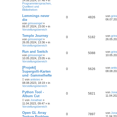
14.08.2024, 07:46
» in
Programmiersprachen,
Quelltext und
Bibliotheken
Lemmings never
von
grin
0
4826
die
06.07.20
von
grinseengel
»
06.07.2024, 23:00
» in
Vorstellungsbereich
Temple Journey
von
grin
0
5182
von
grinseengel
»
26.05.20
26.05.2024, 13:36
» in
Vorstellungsbereich
Run and Switch
von
grin
0
5088
von
grinseengel
»
10.05.20
10.05.2024, 23:05
» in
Vorstellungsbereich
[Projekt]
von
anti
0
5626
Supergolli-Karten
08.08.20
und -Sammelhefte
von
antisteo
»
08.08.2023, 18:19
» in
Vorstellungsbereich
Python Tool -
von
Jona
0
5821
Album Cut
11.04.20
von
Jonathan
»
11.04.2023, 09:47
» in
Vorstellungsbereich
Open GL Array
von
Jona
0
7897
Texture Problem
11.04.20