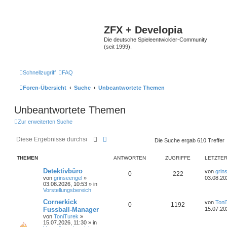
ZFX + Developia
Die deutsche Spieleentwickler-Community
(seit 1999).
Schnellzugriff
FAQ
Foren-Übersicht
Suche
Unbeantwortete Themen
Unbeantwortete Themen
Zur erweiterten Suche
Suche
Erweiterte Suche
Die Suche ergab 610 Treffer
THEMEN
ANTWORTEN
ZUGRIFFE
LETZTER
Detektivbüro
von
grin
0
222
von
grinseengel
»
03.08.20
03.08.2026, 10:53
» in
Vorstellungsbereich
Cornerkick
von
Toni
0
1192
Fussball-Manager
15.07.20
von
ToniTurek
»
15.07.2026, 11:30
» in