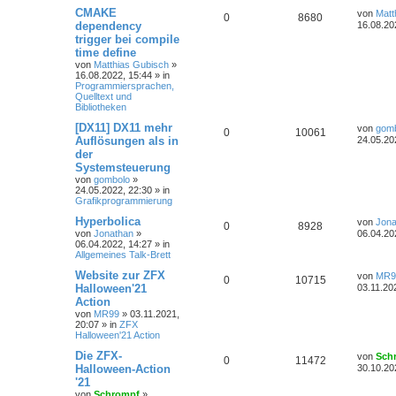
CMAKE
von
Matt
0
8680
dependency
16.08.20
trigger bei compile
time define
von
Matthias Gubisch
»
16.08.2022, 15:44
» in
Programmiersprachen,
Quelltext und
Bibliotheken
[DX11] DX11 mehr
von
gom
0
10061
Auflösungen als in
24.05.20
der
Systemsteuerung
von
gombolo
»
24.05.2022, 22:30
» in
Grafikprogrammierung
Hyperbolica
von
Jona
0
8928
von
Jonathan
»
06.04.20
06.04.2022, 14:27
» in
Allgemeines Talk-Brett
Website zur ZFX
von
MR9
0
10715
Halloween'21
03.11.20
Action
von
MR99
»
03.11.2021,
20:07
» in
ZFX
Halloween'21 Action
Die ZFX-
von
Sch
0
11472
Halloween-Action
30.10.20
'21
von
Schrompf
»