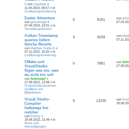
von
Jonathan
»
11.04.2023, 06:57
» in
Grafikprogrammierung
Easter Adventure
von
grin
0
6161
von
grinseengel
»
07.04.20
07.04.2023, 22:51
» in
Vorstellungsbereich
Vulkan Timestamp
von
Matt
0
9259
queries liefern
07.11.20
falsche Results
von
Matthias Gubisch
»
07.11.2022, 16:20
» in
Grafikprogrammierung
CMake und
von
Sch
0
7861
VisualStudio
27.08.20
fügen was ein, was
da nicht hin soll
von
Schrompf
»
27.08.2022, 12:06
» in
Programmiersprachen,
Quelltext und
Bibliotheken
Visual Studio-
von
Kris
0
13235
Compiler
18.08.20
halbwegs frei
nutzbar
von
Krishty
»
18.08.2022, 21:49
» in
News und
Ankündigungen