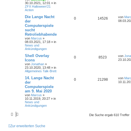
30.10.2021, 12:01
» in
ZFX Halloween'21
Action
Die Lange Nacht
von
Mar
0
14526
der
08.03.20
Computerspiele
sucht
Retroliebhabende
von
Marcus
»
08.03.2021, 17:18
» in
News und
Ankündigungen
Shell Overlay
von
Jona
0
8523
Icons
23.10.20
von
Jonathan
»
23.10.2020, 13:48
» in
Allgemeines Talk-Brett
14. Lange Nacht
von
Mar
0
21298
der
10.11.20
Computerspiele
am 9. Mai 2020
von
Marcus
»
10.11.2019, 20:27
» in
News und
Ankündigungen
Die Suche ergab 610 Treffer
Zur erweiterten Suche