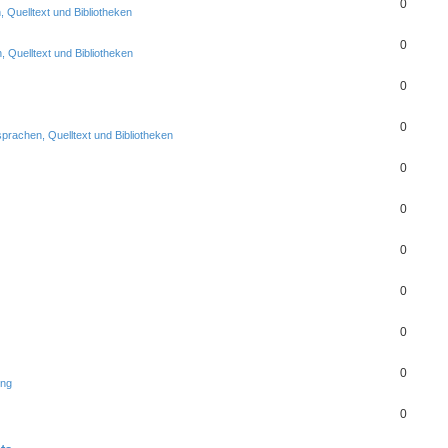
0
Quelltext und Bibliotheken
0
 Quelltext und Bibliotheken
0
0
rachen, Quelltext und Bibliotheken
0
0
0
0
0
0
ung
0