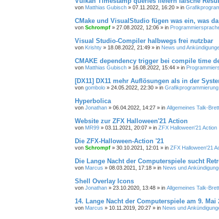
Vulkan Timestamp queries liefern falsche Resul
von
Matthias Gubisch
»
07.11.2022, 16:20
» in
Grafikprogra
CMake und VisualStudio fügen was ein, was da 
von
Schrompf
»
27.08.2022, 12:06
» in
Programmiersprachen
Visual Studio-Compiler halbwegs frei nutzbar
von
Krishty
»
18.08.2022, 21:49
» in
News und Ankündigung
CMAKE dependency trigger bei compile time de
von
Matthias Gubisch
»
16.08.2022, 15:44
» in
Programmiersp
[DX11] DX11 mehr Auflösungen als in der Syst
von
gombolo
»
24.05.2022, 22:30
» in
Grafikprogrammierung
Hyperbolica
von
Jonathan
»
06.04.2022, 14:27
» in
Allgemeines Talk-Bret
Website zur ZFX Halloween'21 Action
von
MR99
»
03.11.2021, 20:07
» in
ZFX Halloween'21 Action
Die ZFX-Halloween-Action '21
von
Schrompf
»
30.10.2021, 12:01
» in
ZFX Halloween'21 Ac
Die Lange Nacht der Computerspiele sucht Ret
von
Marcus
»
08.03.2021, 17:18
» in
News und Ankündigung
Shell Overlay Icons
von
Jonathan
»
23.10.2020, 13:48
» in
Allgemeines Talk-Bret
14. Lange Nacht der Computerspiele am 9. Mai 
von
Marcus
»
10.11.2019, 20:27
» in
News und Ankündigung