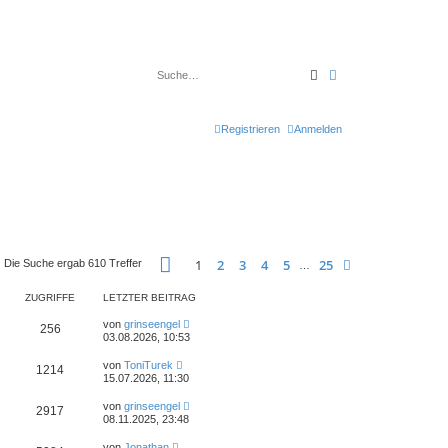
Suche
Erweiterte Suche
Registrieren
Anmelden
Seite
1
von
25
1
2
3
4
5
25
Nächste
Die Suche ergab 610 Treffer
…
ZUGRIFFE
LETZTER BEITRAG
von
grinseengel
256
03.08.2026, 10:53
von
ToniTurek
1214
15.07.2026, 11:30
von
grinseengel
2917
08.11.2025, 23:48
von
Jonathan