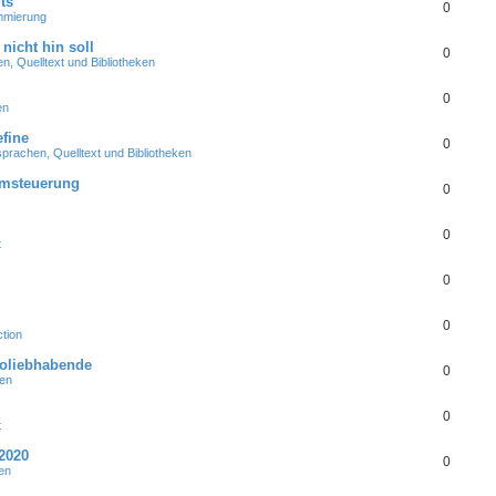
ts
0
mmierung
nicht hin soll
0
, Quelltext und Bibliotheken
0
en
fine
0
rachen, Quelltext und Bibliotheken
emsteuerung
0
0
t
0
0
tion
roliebhabende
0
en
0
t
2020
0
en