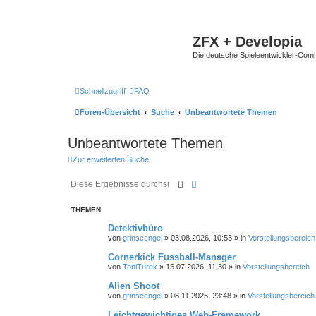
ZFX + Developia
Die deutsche Spieleentwickler-Comm
Schnellzugriff
FAQ
Foren-Übersicht
Suche
Unbeantwortete Themen
Unbeantwortete Themen
Zur erweiterten Suche
Suche
Erweiterte Suche
THEMEN
Detektivbüro
von
grinseengel
»
03.08.2026, 10:53
» in
Vorstellungsbereich
Cornerkick Fussball-Manager
von
ToniTurek
»
15.07.2026, 11:30
» in
Vorstellungsbereich
Alien Shoot
von
grinseengel
»
08.11.2025, 23:48
» in
Vorstellungsbereich
Leichtgewichtiges Web-Framework