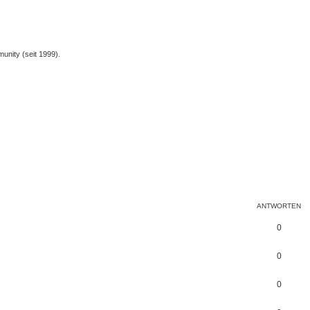
unity (seit 1999).
ANTWORTEN
0
0
0