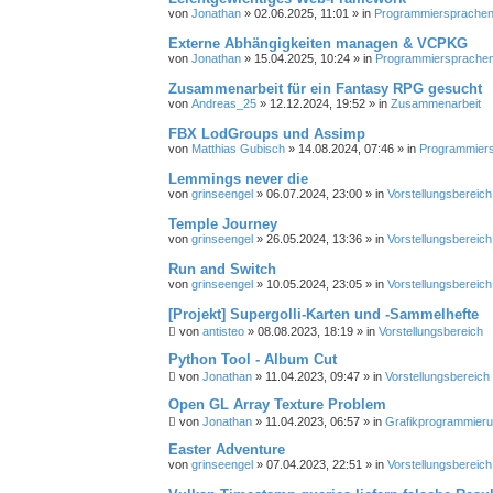
von
Jonathan
»
02.06.2025, 11:01
» in
Programmiersprachen, 
Externe Abhängigkeiten managen & VCPKG
von
Jonathan
»
15.04.2025, 10:24
» in
Programmiersprachen,
Zusammenarbeit für ein Fantasy RPG gesucht
von
Andreas_25
»
12.12.2024, 19:52
» in
Zusammenarbeit
FBX LodGroups und Assimp
von
Matthias Gubisch
»
14.08.2024, 07:46
» in
Programmiersp
Lemmings never die
von
grinseengel
»
06.07.2024, 23:00
» in
Vorstellungsbereich
Temple Journey
von
grinseengel
»
26.05.2024, 13:36
» in
Vorstellungsbereich
Run and Switch
von
grinseengel
»
10.05.2024, 23:05
» in
Vorstellungsbereich
[Projekt] Supergolli-Karten und -Sammelhefte
von
antisteo
»
08.08.2023, 18:19
» in
Vorstellungsbereich
Python Tool - Album Cut
von
Jonathan
»
11.04.2023, 09:47
» in
Vorstellungsbereich
Open GL Array Texture Problem
von
Jonathan
»
11.04.2023, 06:57
» in
Grafikprogrammier
Easter Adventure
von
grinseengel
»
07.04.2023, 22:51
» in
Vorstellungsbereich